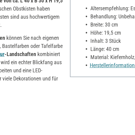
 von ca. L 40 x B 30 x H 19,5
Altersempfehlung: Es 
schen Obstkisten haben
Behandlung: Unbehan
Kisten sind aus hochwertigem
Breite: 30 cm
z
.
Höhe: 19,5 cm
ten
können Sie nach eigenen
Inhalt: 3 Stück
, Bastelfarben oder Tafelfarbe
Länge: 40 cm
ur
-Landschaften
kombiniert
Material: Kiefernholz
wird ein echter Blickfang aus
Herstellerinformatio
beiten und eine LED-
r viele Dekorationen und für