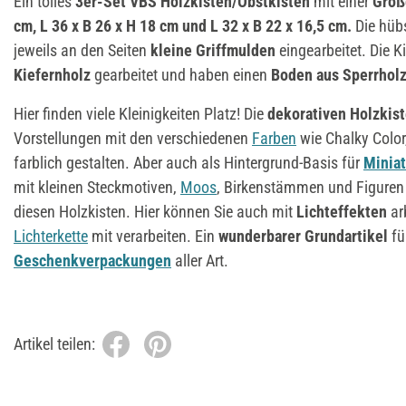
Ein tolles
3er-Set VBS Holzkisten/Obstkisten
mit einer
Größe
cm, L 36 x B 26 x H 18 cm und L 32 x B 22 x 16,5 cm.
Die hüb
jeweils an den Seiten
kleine Griffmulden
eingearbeitet. Die 
Kiefernholz
gearbeitet und haben einen
Boden aus Sperrhol
Hier finden viele Kleinigkeiten Platz! Die
dekorativen Holzkis
Vorstellungen mit den verschiedenen
Farben
wie Chalky Color
farblich gestalten. Aber auch als Hintergrund-Basis für
Miniat
mit kleinen Steckmotiven,
Moos
, Birkenstämmen und Figuren 
diesen Holzkisten. Hier können Sie auch mit
Lichteffekten
ar
Lichterkette
mit verarbeiten. Ein
wunderbarer Grundartikel
fü
Geschenkverpackungen
aller Art.
Artikel teilen: