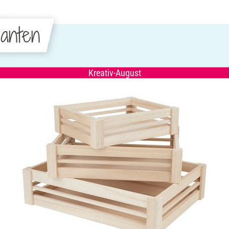
anten
Kreativ-August