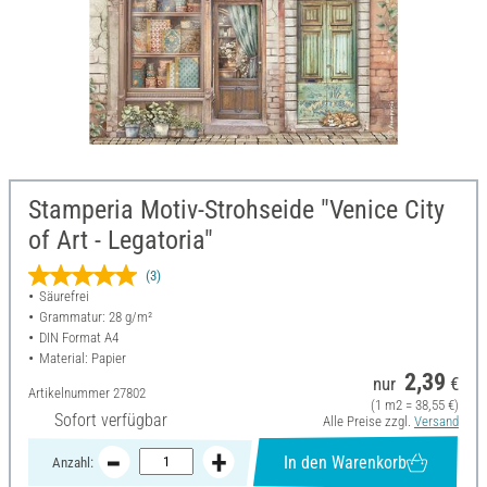
Stamperia Motiv-Strohseide "Venice City
of Art - Legatoria"
(3)
Säurefrei
Grammatur: 28 g/m²
DIN Format A4
Material: Papier
2,39
nur
€
Artikelnummer
27802
(1 m2 = 38,55 €)
Sofort verfügbar
Alle Preise zzgl.
Versand
In den Warenkorb
Anzahl: