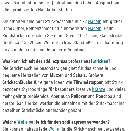
das bekannt ist für seine Qualität und den hohen Anspruch an
allen produzierten Handarbeitshilfen.
Sie erhalten eine addi Strickmaschine mit 22
Nadeln
mit großer
Handkurbel, Reihenzähler und nummerierten
Nadeln
. Beim
Rundstricken erreichen Sie einen Ø von 10 - 15 cm, Flachstricken:
Breite ca. 15 - 20 cm. Weitere Extras: Standfüße, Tischhalterung,
Ersatznadeln und eine detaillierte Anleitung.
Was kann ich mit der addi express professional
stricken
?
Die Strickmaschine besonders geeignet für das schnelle und
bequeme Herstellen von
Mützen
und
Schals.
Größere
Strickschläuche
für eigene Ideen wie
Türwindstopper,
mit Strick
bezogene Styroporringe für besonders kreative
Kränze
und vieles
mehr gelingt problemlos. Aber auch
Pullover
und
Ponchos
sind
herstellbar. Hierbei werden die einzelnen mit der Strickmaschine
erstellten Strickstücke aneinander genäht.
Welche
Wolle
sollte ich für den addi express verwenden?
Sie können nahezu jede
Wolle
für die Strickmaschine verwenden.