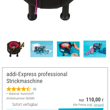
addi-Express professional
Strickmaschine
(4)
Material: Kunststoff
Artikelnummer
362689
110,00
nur
€
Sofort verfügbar
Alle Preise zzgl.
Versand