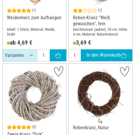
(1)
(1)
Weidenherz zum Aufhängen
Reben-Kranz "Weiß
gewaschen", fein
Inhalt: 1 Stück; Material: Weide,
Durchmesser (außen): 25 cm; Höhe:
Draht
4 cm; Material: Naturmaterial
ab 4,69 €
3,69 €
In den Warenkorb
(2)
Rebenkranz, Natur
Zweig Kranz "Dick"