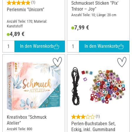
(1)
Schmuckset Sticken "Pix'
Trésor – Joy"
Perlenmix "Unicorn"
Anzahl Teile: 10; Länge: 20 cm
Anzahl Teile: 170; Material:
Kunststoff
7,99 €
4,89 €
In den Warenkorb
In den Warenkorb
Kreativbox "Schmuck
(1)
Atelier"
Perlen-Buchstaben Set,
Anzahl Teile: 800
Eckig, inkl. Gummiband