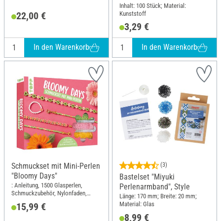
Inhalt: 100 Stück; Material:
Kunststoff
22,00 €
3,29 €
In den Warenkorb
In den Warenkorb
Schmuckset mit Mini-Perlen
(3)
"Bloomy Days"
Bastelset "Miyuki
: Anleitung, 1500 Glasperlen,
Perlenarmband", Style
Schmuckzubehör, Nylonfaden,
Länge: 170 mm; Breite: 20 mm;
Perlennadel; Länge: 17 cm; Breite:
Material: Glas
15,99 €
14 cm; Material: Glas, Metall,
8,99 €
Kunststoff