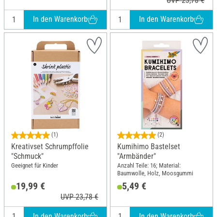
UVP 23,78 €
In den Warenkorb
In den Warenkorb
(1)
(2)
Kreativset Schrumpffolie
Kumihimo Bastelset
"Schmuck"
"Armbänder"
Geeignet für Kinder
Anzahl Teile: 16; Material:
Baumwolle, Holz, Moosgummi
19,99 €
5,49 €
UVP 23,78 €
In den Warenkorb
In den Warenkorb