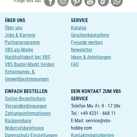
Folge uns auf:
ÜBER UNS
SERVICE
Über uns
Katalog
Jobs & Karriere
Geschenkgutschein
Partnerprogramm
Freunde werben
VBS als Marke
Newsletter
Nachhaltigkeit bei VBS
Ideen & Anleitungen
VBS Bastel-Markt Verden
FAQ
Entsorgungs- &
Umweltbestimmungen
EINFACH BESTELLEN
DEIN KONTAKT ZUM VBS
Online-Bestellschein
SERVICE
Versandbedingungen
Telefon Mo.-Fr. 9 - 17 Uhr
Zahlungsinformationen
Tel.: +49 4231 - 668 11
Rücksendung
E-Mail: service@vbs-
Widerrufsbelehrung
hobby.com
Datenschutz-Einstellungen
Kontaktmöglichkeiten