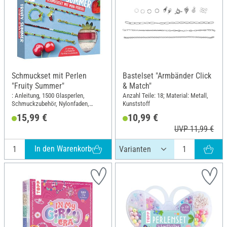
Schmuckset mit Perlen
Bastelset "Armbänder Click
"Fruity Summer"
& Match"
: Anleitung, 1500 Glasperlen,
Anzahl Teile: 18; Material: Metall,
Schmuckzubehör, Nylonfaden,
Kunststoff
Perlennadel; Länge: 17 cm; Breite:
15,99 €
10,99 €
14 cm; Material: Glas, Metall,
UVP 11,99 €
Kunststoff
In den Warenkorb