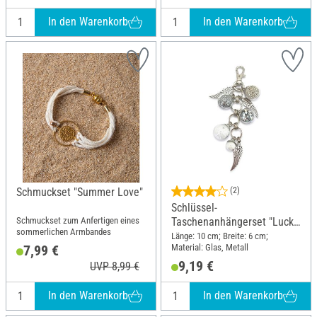
In den Warenkorb
In den Warenkorb
Schmuckset "Summer Love"
(2)
Schlüssel-
Schmuckset zum Anfertigen eines
Taschenanhängerset "Lucky
sommerlichen Armbandes
Charms"
Länge: 10 cm; Breite: 6 cm;
Material: Glas, Metall
7,99 €
9,19 €
UVP 8,99 €
In den Warenkorb
In den Warenkorb