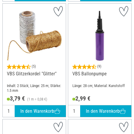
(5)
(9)
VBS Glitzerkordel "Glitter"
VBS Ballonpumpe
Inhalt: 2 Stück; Länge: 25 m; Stärke:
Länge: 28 cm; Material: Kunststoff
1.5 mm
3,79 €
2,99 €
(1 m = 0,08 €)
In den Warenkorb
In den Warenkorb