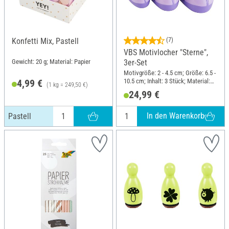
Konfetti Mix, Pastell
(7)
VBS Motivlocher "Sterne",
Gewicht: 20 g; Material: Papier
3er-Set
Motivgröße: 2 - 4.5 cm; Größe: 6.5 -
10.5 cm; Inhalt: 3 Stück; Material:
4,99 €
(1 kg = 249,50 €)
Kunststoff, Metall
24,99 €
In den Warenkorb
Pastell