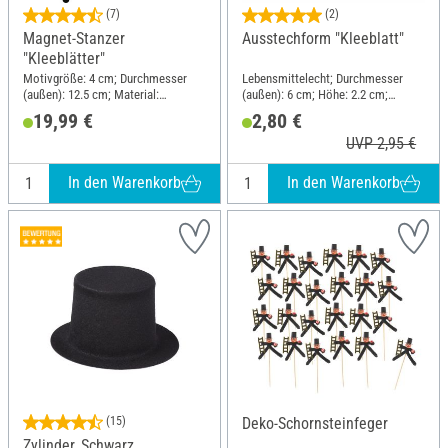
(7)
(2)
Magnet-Stanzer
Ausstechform "Kleeblatt"
"Kleeblätter"
Motivgröße: 4 cm; Durchmesser
Lebensmittelecht; Durchmesser
(außen): 12.5 cm; Material:
(außen): 6 cm; Höhe: 2.2 cm;
Kunststoff, Metall
Material: Edelstahl
19,99 €
2,80 €
UVP 2,95 €
In den Warenkorb
In den Warenkorb
(15)
Deko-Schornsteinfeger
Zylinder, Schwarz