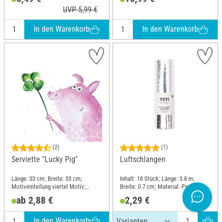
UVP 5,99 €
In den Warenkorb
In den Warenkorb
(2)
(1)
Serviette "Lucky Pig"
Luftschlangen
Länge: 33 cm; Breite: 33 cm;
Inhalt: 18 Stück; Länge: 3.8 m;
Motiveinteilung viertel Motiv;
Breite: 0.7 cm; Material: Papier
Material: Papier
ab 2,88 €
2,29 €
In den Warenkorb