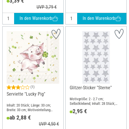
3,39 €
UVP 3,79 €
In den Warenkorb
In den Warenkorb
(1)
Glitzer-Sticker "Sterne"
Serviette "Lucky Pig"
Motivgröße: 2 - 2.7 cm;
Selbstklebend; Inhalt: 28 Stück;
Inhalt: 20 Stück; Länge: 33 cm;
Material: Kunststoff
Breite: 33 cm; Motiveinteilung
2,95 €
viertel Motiv; Material: Papier
ab 2,88 €
UVP 4,50 €