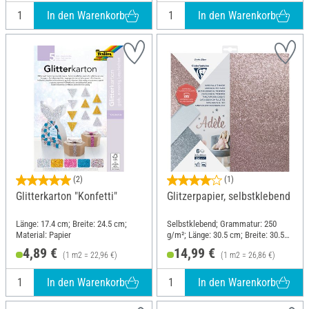
In den Warenkorb
In den Warenkorb
(2)
(1)
Glitterkarton "Konfetti"
Glitzerpapier, selbstklebend
Länge: 17.4 cm; Breite: 24.5 cm;
Selbstklebend; Grammatur: 250
Material: Papier
g/m²; Länge: 30.5 cm; Breite: 30.5
cm; Material: Papier
4,89 €
14,99 €
(1 m2 = 22,96 €)
(1 m2 = 26,86 €)
In den Warenkorb
In den Warenkorb