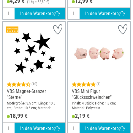
4,29 €
12,99 €
(1 kg = 85,80 €)
In den Warenkorb
In den Warenkorb
(10)
(1)
VBS Magnet-Stanzer
VBS Mini Figur
"Sterne"
"Glücksschweinchen"
Motivgröße: 3.5 cm; Länge: 10.5
Inhalt: 4 Stück; Höhe: 1.8 cm;
cm; Breite: 10.5 cm; Material:
Material: Polyresin
Kunststoff, Metall
18,99 €
2,19 €
In den Warenkorb
In den Warenkorb