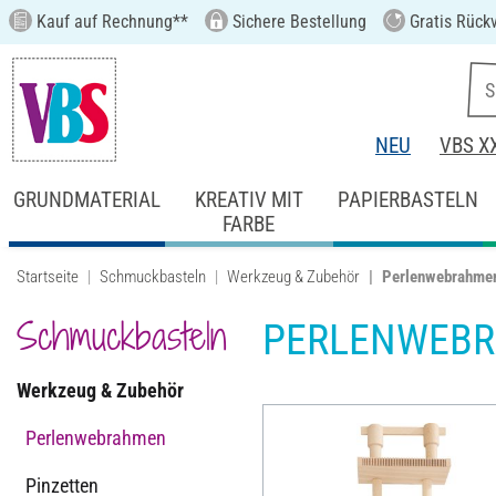
Kauf auf Rechnung**
Sichere Bestellung
Gratis Rück
NEU
VBS X
GRUNDMATERIAL
KREATIV MIT
PAPIERBASTELN
FARBE
Startseite
Schmuckbasteln
Werkzeug & Zubehör
Perlenwebrahme
Schmuckbasteln
PERLENWEB
Werkzeug & Zubehör
Perlenwebrahmen
Pinzetten