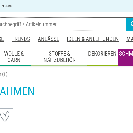
versand
XL
TRENDS
ANLÄSSE
IDEEN & ANLEITUNGEN
MA
WOLLE &
STOFFE &
DEKORIEREN
SCHM
GARN
NÄHZUBEHÖR
n
(1)
RAHMEN