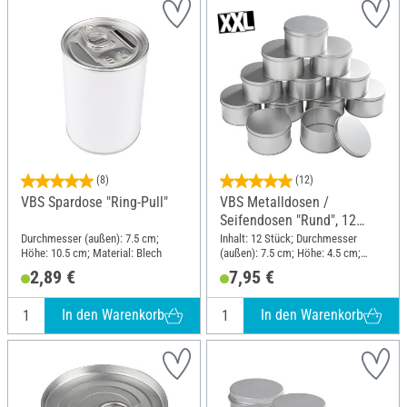
(8)
(12)
VBS Spardose "Ring-Pull"
VBS Metalldosen /
Seifendosen "Rund", 12
Stück
Durchmesser (außen): 7.5 cm;
Inhalt: 12 Stück; Durchmesser
Höhe: 10.5 cm; Material: Blech
(außen): 7.5 cm; Höhe: 4.5 cm;
Material: Metall
2,89 €
7,95 €
In den Warenkorb
In den Warenkorb