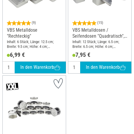
(9)
(15)
VBS Metalldose
VBS Metalldosen /
"Rechteckig"
Seifendosen "Quadratisch",
12 Stück
Inhalt: 6 Stück; Länge: 12.5 cm;
Inhalt: 12 Stück; Länge: 6.5 cm;
Breite: 9.5 cm; Höhe: 4 cm;
Breite: 6.5 cm; Höhe: 4 cm;
Material: Metall
Material: Metall
6,99 €
7,95 €
In den Warenkorb
In den Warenkorb