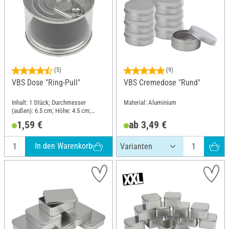
(5)
(9)
VBS Dose "Ring-Pull"
VBS Cremedose "Rund"
Inhalt: 1 Stück; Durchmesser
Material: Aluminium
(außen): 6.5 cm; Höhe: 4.5 cm;
Material: Kunststoff, Blech
1,59 €
ab 3,49 €
In den Warenkorb