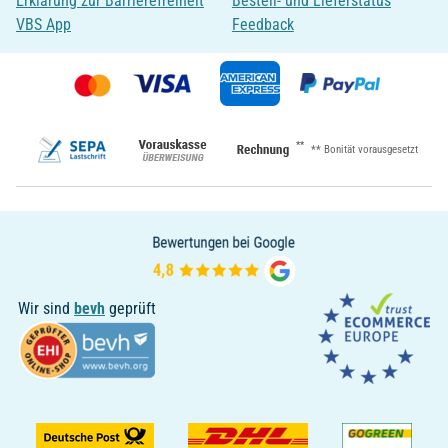
Erklärung zur Barrierefreiheit
Bestell- und Lieferstatus
VBS App
Feedback
**
** Bonität vorausgesetzt
Wir sind
bevh
geprüft