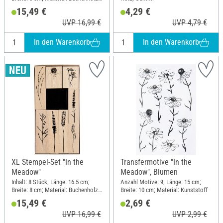
Polyethylen (PE)
15,49 €
4,29 €
UVP 16,99 €
UVP 4,79 €
In den Warenkorb
In den Warenkorb
XL Stempel-Set "In the
Transfermotive "In the
Meadow"
Meadow", Blumen
Inhalt: 8 Stück; Länge: 16.5 cm;
Anzahl Motive: 9; Länge: 15 cm;
Breite: 8 cm; Material: Buchenholz,
Breite: 10 cm; Material: Kunststoff
Polyethylen (PE)
15,49 €
2,69 €
UVP 16,99 €
UVP 2,99 €