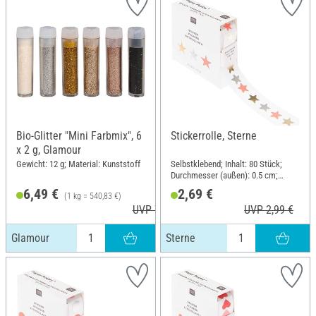
Bio-Glitter "Mini Farbmix", 6
Stickerrolle, Sterne
x 2 g, Glamour
Gewicht: 12 g; Material: Kunststoff
Selbstklebend; Inhalt: 80 Stück;
Durchmesser (außen): 0.5 cm;
Material: Papier
6,49 €
2,69 €
(1 kg = 540,83 €)
UVP 7,49 €
UVP 2,99 €
Glamour
Sterne