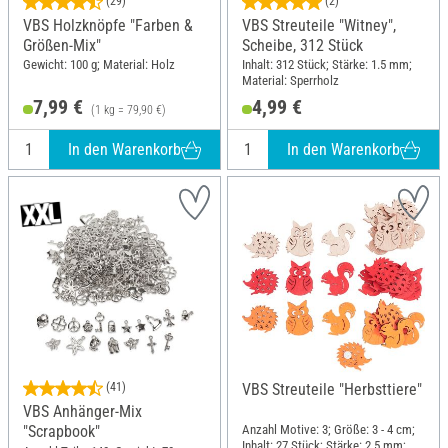
(29)
(2)
VBS Holzknöpfe "Farben &
VBS Streuteile "Witney",
Größen-Mix"
Scheibe, 312 Stück
Gewicht: 100 g; Material: Holz
Inhalt: 312 Stück; Stärke: 1.5 mm;
Material: Sperrholz
7,99 €
4,99 €
(1 kg = 79,90 €)
In den Warenkorb
In den Warenkorb
(41)
VBS Streuteile "Herbsttiere"
VBS Anhänger-Mix
Anzahl Motive: 3; Größe: 3 - 4 cm;
"Scrapbook"
Inhalt: 27 Stück; Stärke: 2.5 mm;