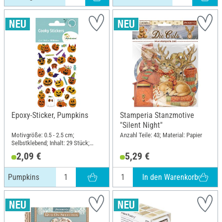
Epoxy-Sticker, Pumpkins
Stamperia Stanzmotive
"Silent Night"
Motivgröße: 0.5 - 2.5 cm;
Anzahl Teile: 43; Material: Papier
Selbstklebend; Inhalt: 29 Stück;
Länge: 12 cm; Breite: 7.5 cm;
2,09 €
5,29 €
Material: Kunstharz
In den Warenkorb
Pumpkins