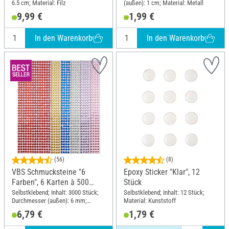
6.5 cm; Material: Filz
(außen): 1 cm; Material: Metall
9,99 €
1,99 €
In den Warenkorb
In den Warenkorb
(56)
(8)
VBS Schmucksteine "6
Epoxy Sticker "Klar", 12
Farben", 6 Karten à 500
Stück
Stück
Selbstklebend; Inhalt: 3000 Stück;
Selbstklebend; Inhalt: 12 Stück;
Durchmesser (außen): 6 mm;
Material: Kunststoff
Material: Kunststoff
6,79 €
1,79 €