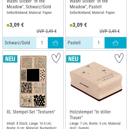
Washi Sticker "In the
Washi Sticker "In the
Meadow", Schwarz/Gold
Meadow", Pastell
Selbstklebend; Material: Papier
Selbstklebend; Material: Papier
3,09 €
3,09 €
UVP 3,49 €
UVP 3,49 €
Schwarz/Gold
Pastell
XL Stempel-Set "Texturen"
Holzstempel "In stiller
Trauer"
Inhalt: 8 Stück; Länge: 16.5 cm;
Länge: 7 cm; Breite: 5 cm; Material:
Breite: 8 cm; Material: Buchenholz,
Holz, Gummi