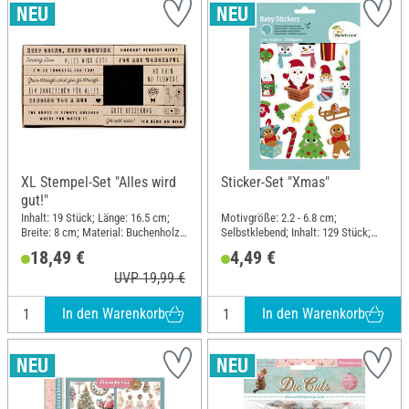
XL Stempel-Set "Alles wird
Sticker-Set "Xmas"
gut!"
Inhalt: 19 Stück; Länge: 16.5 cm;
Motivgröße: 2.2 - 6.8 cm;
Breite: 8 cm; Material: Buchenholz,
Selbstklebend; Inhalt: 129 Stück;
Polyethylen (PE)
Länge: 21 cm; Breite: 14.8 cm;
18,49 €
4,49 €
Material: Papier
UVP 19,99 €
In den Warenkorb
In den Warenkorb