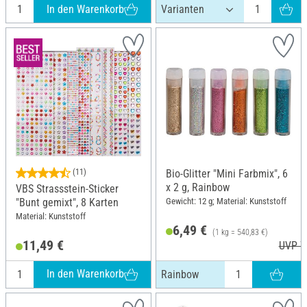
In den Warenkorb
(11)
Bio-Glitter "Mini Farbmix", 6
x 2 g, Rainbow
VBS Strassstein-Sticker
Gewicht: 12 g; Material: Kunststoff
"Bunt gemixt", 8 Karten
Material: Kunststoff
6,49 €
(1 kg = 540,83 €)
11,49 €
UVP 7
In den Warenkorb
Rainbow