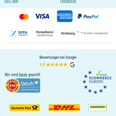
VBS App
Feedback
**
** Bonität vorausgesetzt
Wir sind
bevh
geprüft