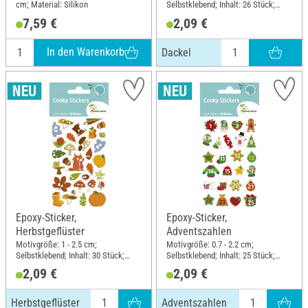
cm; Material: Silikon
Selbstklebend; Inhalt: 26 Stück;
Länge: 12 cm; Breite: 7.5 cm;
7,59 €
2,09 €
Material: Kunstharz
In den Warenkorb
Dackel
Epoxy-Sticker,
Epoxy-Sticker,
Herbstgeflüster
Adventszahlen
Motivgröße: 1 - 2.5 cm;
Motivgröße: 0.7 - 2.2 cm;
Selbstklebend; Inhalt: 30 Stück;
Selbstklebend; Inhalt: 25 Stück;
Länge: 12 cm; Breite: 7.5 cm;
Länge: 12 cm; Breite: 7.5 cm;
2,09 €
2,09 €
Material: Kunstharz
Material: Kunstharz
Herbstgeflüster
Adventszahlen