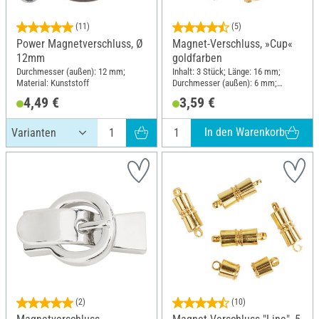
(11)
(5)
Power Magnetverschluss, Ø
Magnet-Verschluss, »Cup«
12mm
goldfarben
Durchmesser (außen): 12 mm;
Inhalt: 3 Stück; Länge: 16 mm;
Material: Kunststoff
Durchmesser (außen): 6 mm;
Material: Metall
4,49 €
3,59 €
In den Warenkorb
(2)
(10)