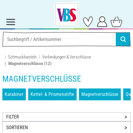
Schmuckbasteln
Verbindungen & Verschlüsse
Magnetverschlüsse
(12)
MAGNETVERSCHLÜSSE
Karabiner
Kettel- & Prismenstifte
Magnetverschlüsse
Que
FILTER
SORTIEREN