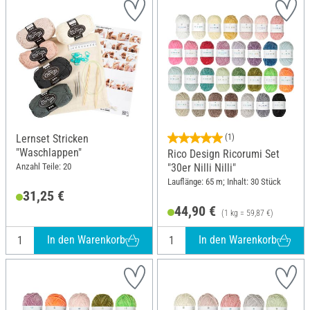
Lernset Stricken
(1)
"Waschlappen"
Rico Design Ricorumi Set
Anzahl Teile: 20
"30er Nilli Nilli"
Lauflänge: 65 m; Inhalt: 30 Stück
31,25 €
44,90 €
(1 kg = 59,87 €)
In den Warenkorb
In den Warenkorb