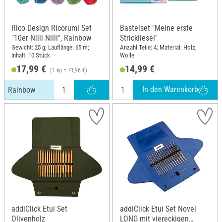
Rico Design Ricorumi Set
Bastelset "Meine erste
"10er Nilli Nilli", Rainbow
Strickliesel"
Gewicht: 25 g; Lauflänge: 65 m;
Anzahl Teile: 4; Material: Holz,
Inhalt: 10 Stück
Wolle
17,99 €
14,99 €
(1 kg = 71,96 €)
In den Warenkorb
Rainbow
addiClick Etui Set
addiClick Etui Set Novel
Olivenholz
LONG mit viereckigen