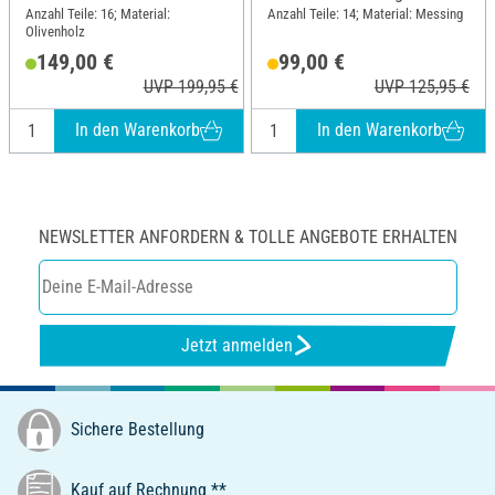
Spitzen
Anzahl Teile: 16; Material:
Anzahl Teile: 14; Material: Messing
Olivenholz
149,00 €
99,00 €
UVP 199,95 €
UVP 125,95 €
In den Warenkorb
In den Warenkorb
NEWSLETTER ANFORDERN & TOLLE ANGEBOTE ERHALTEN
Jetzt anmelden
Sichere Bestellung
Kauf auf Rechnung **