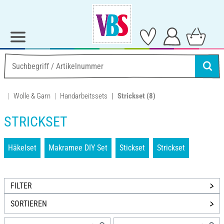
Wolle & Garn
Handarbeitssets
Strickset
(8)
STRICKSET
Häkelset
Makramee DIY Set
Stickset
Strickset
FILTER
SORTIEREN