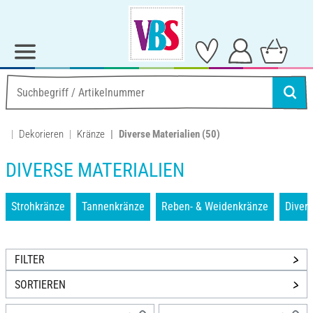
Dekorieren
Kränze
Diverse Materialien
(50)
DIVERSE MATERIALIEN
Strohkränze
Tannenkränze
Reben- & Weidenkränze
Divers
FILTER
SORTIEREN