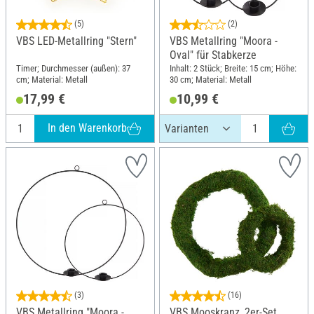
(5)
(2)
VBS LED-Metallring "Stern"
VBS Metallring "Moora -
Oval" für Stabkerze
Timer; Durchmesser (außen): 37
Inhalt: 2 Stück; Breite: 15 cm; Höhe:
cm; Material: Metall
30 cm; Material: Metall
17,99 €
10,99 €
In den Warenkorb
(3)
(16)
VBS Metallring "Moora -
VBS Mooskranz, 2er-Set