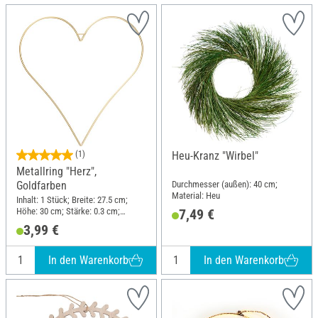
(1)
Heu-Kranz "Wirbel"
Metallring "Herz",
Durchmesser (außen): 40 cm;
Goldfarben
Material: Heu
Inhalt: 1 Stück; Breite: 27.5 cm;
Höhe: 30 cm; Stärke: 0.3 cm;
7,49 €
Material: Draht
3,99 €
In den Warenkorb
In den Warenkorb