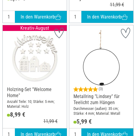
11,99 €
In den Warenkorb
In den Warenkorb
Kreativ-August
Holzring-Set "Welcome
(3)
Home"
Metallring "Lindsey" für
Anzahl Teile: 10; Stärke: 5 mm;
Teelicht zum Hängen
Material: Holz
Durchmesser (außen): 35 cm;
8,99 €
Stärke: 4 mm; Material: Metall
5,99 €
11,99 €
In den Warenkorb
In den Warenkorb