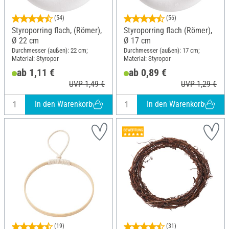
(54)
(56)
Styroporring flach, (Römer),
Styroporring flach (Römer),
Ø 22 cm
Ø 17 cm
Durchmesser (außen): 22 cm;
Durchmesser (außen): 17 cm;
Material: Styropor
Material: Styropor
ab 1,11 €
ab 0,89 €
UVP 1,49 €
UVP 1,29 €
In den Warenkorb
In den Warenkorb
(19)
(31)