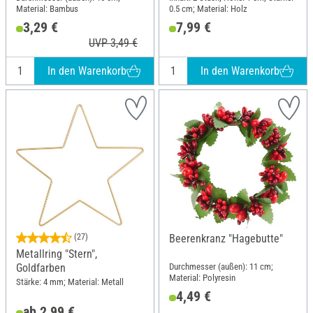
Material: Bambus
0.5 cm; Material: Holz
3,29 €
7,99 €
UVP 3,49 €
In den Warenkorb
In den Warenkorb
(27)
Beerenkranz "Hagebutte"
Metallring "Stern",
Durchmesser (außen): 11 cm;
Goldfarben
Material: Polyresin
Stärke: 4 mm; Material: Metall
4,49 €
ab 2,99 €