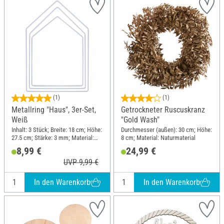
(1)
(1)
Metallring "Haus", 3er-Set,
Getrockneter Ruscuskranz
Weiß
"Gold Wash"
Inhalt: 3 Stück; Breite: 18 cm; Höhe:
Durchmesser (außen): 30 cm; Höhe:
27.5 cm; Stärke: 3 mm; Material:
8 cm; Material: Naturmaterial
Metall
8,99 €
24,99 €
UVP 9,99 €
In den Warenkorb
In den Warenkorb