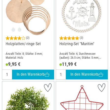
(2)
(3)
Holzplatten/-ringe Set
Holzring-Set "Maritim"
Anzahl Teile: 8; Stärke: 3 mm;
Anzahl Teile: 6; Durchmesser
Material: Holz
(außen): 26.5 cm; Stärke: 5 mm;
Material: Holz
9,95 €
11,99 €
In den Warenkorb
In den Warenkorb