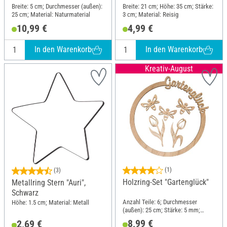
Breite: 5 cm; Durchmesser (außen):
Breite: 21 cm; Höhe: 35 cm; Stärke:
25 cm; Material: Naturmaterial
3 cm; Material: Reisig
10,99 €
4,99 €
In den Warenkorb
In den Warenkorb
Kreativ-August
(1)
(3)
Holzring-Set "Gartenglück"
Metallring Stern "Auri",
Schwarz
Anzahl Teile: 6; Durchmesser
Höhe: 1.5 cm; Material: Metall
(außen): 25 cm; Stärke: 5 mm;
Material: Holz
8,99 €
2,69 €