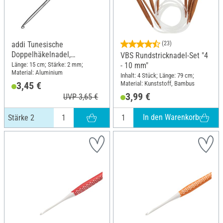
addi Tunesische
(23)
Doppelhäkelnadel,
VBS Rundstricknadel-Set "4
Aluminium, Stärke 2
Länge: 15 cm; Stärke: 2 mm;
- 10 mm"
Material: Aluminium
Inhalt: 4 Stück; Länge: 79 cm;
Material: Kunststoff, Bambus
3,45 €
3,99 €
UVP 3,65 €
In den Warenkorb
Stärke 2