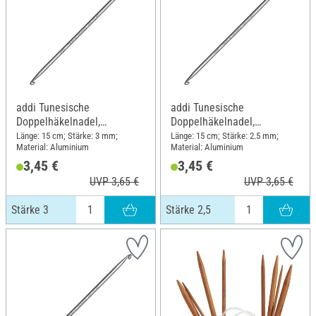
addi Tunesische
addi Tunesische
Doppelhäkelnadel,
Doppelhäkelnadel,
Aluminium, Stärke 3
Aluminium, Stärke 2,5
Länge: 15 cm; Stärke: 3 mm;
Länge: 15 cm; Stärke: 2.5 mm;
Material: Aluminium
Material: Aluminium
3,45 €
3,45 €
UVP 3,65 €
UVP 3,65 €
Stärke 3
Stärke 2,5