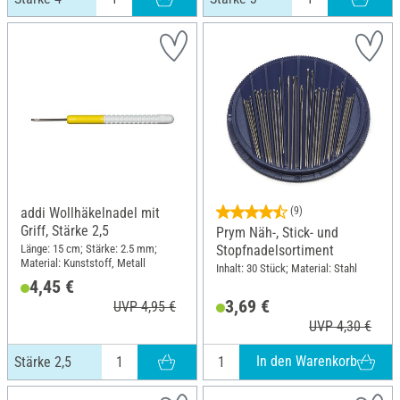
addi Wollhäkelnadel mit
(9)
Griff, Stärke 2,5
Prym Näh-, Stick- und
Länge: 15 cm; Stärke: 2.5 mm;
Stopfnadelsortiment
Material: Kunststoff, Metall
Inhalt: 30 Stück; Material: Stahl
4,45 €
3,69 €
UVP 4,95 €
UVP 4,30 €
In den Warenkorb
Stärke 2,5