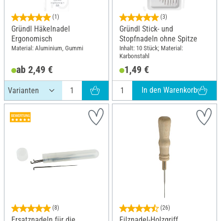
(1)
(3)
Gründl Häkelnadel
Gründl Stick- und
Ergonomisch
Stopfnadeln ohne Spitze
Material: Aluminium, Gummi
Inhalt: 10 Stück; Material:
Karbonstahl
ab 2,49 €
1,49 €
In den Warenkorb
(8)
(26)
Ersatznadeln für die
Filznadel-Holzgriff