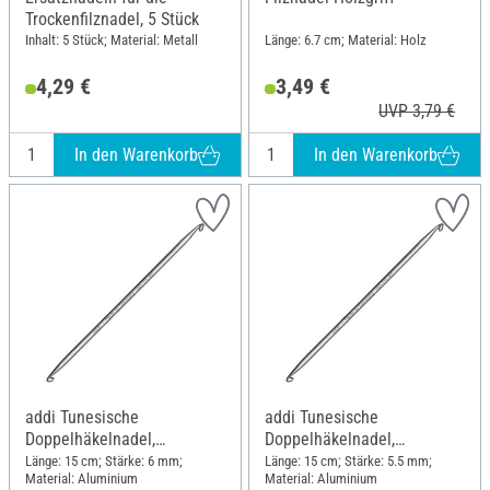
Trockenfilznadel, 5 Stück
Inhalt: 5 Stück; Material: Metall
Länge: 6.7 cm; Material: Holz
4,29 €
3,49 €
UVP 3,79 €
In den Warenkorb
In den Warenkorb
addi Tunesische
addi Tunesische
Doppelhäkelnadel,
Doppelhäkelnadel,
Aluminium, Stärke 6
Aluminium, Stärke 5,5
Länge: 15 cm; Stärke: 6 mm;
Länge: 15 cm; Stärke: 5.5 mm;
Material: Aluminium
Material: Aluminium