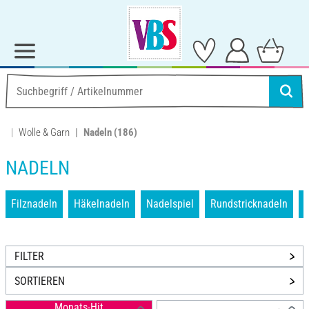
Wolle & Garn
Nadeln
(186)
NADELN
Filznadeln
Häkelnadeln
Nadelspiel
Rundstricknadeln
S
FILTER
SORTIEREN
Monats-Hit