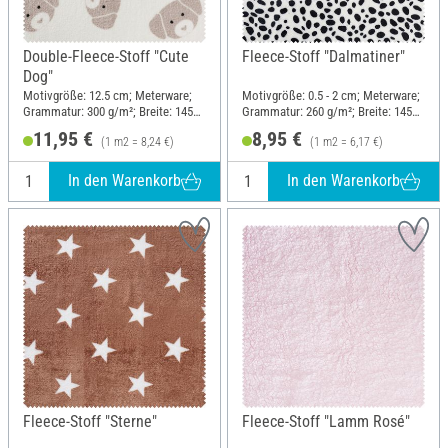
Double-Fleece-Stoff "Cute
Fleece-Stoff "Dalmatiner"
Dog"
Motivgröße: 12.5 cm; Meterware;
Motivgröße: 0.5 - 2 cm; Meterware;
Grammatur: 300 g/m²; Breite: 145
Grammatur: 260 g/m²; Breite: 145
cm
cm
11,95 €
8,95 €
(1 m2 = 8,24 €)
(1 m2 = 6,17 €)
In den Warenkorb
In den Warenkorb
Fleece-Stoff "Sterne"
Fleece-Stoff "Lamm Rosé"