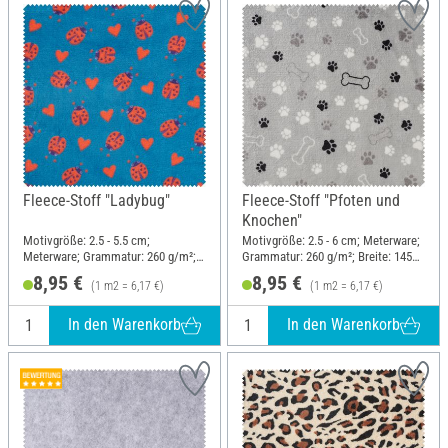
Fleece-Stoff "Ladybug"
Fleece-Stoff "Pfoten und
Knochen"
Motivgröße: 2.5 - 5.5 cm;
Motivgröße: 2.5 - 6 cm; Meterware;
Meterware; Grammatur: 260 g/m²;
Grammatur: 260 g/m²; Breite: 145
Breite: 145 cm
cm
8,95 €
8,95 €
(1 m2 = 6,17 €)
(1 m2 = 6,17 €)
In den Warenkorb
In den Warenkorb