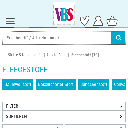
Stoffe & Nähzubehör
Stoffe A - Z
Fleecestoff
(10)
FLEECESTOFF
Baumwollstoff
Beschichteter Stoff
Bündchenstoff
Canvass
FILTER
SORTIEREN