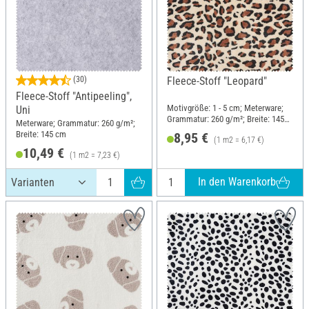
(30)
Fleece-Stoff "Leopard"
Fleece-Stoff "Antipeeling",
Motivgröße: 1 - 5 cm; Meterware;
Uni
Grammatur: 260 g/m²; Breite: 145
Meterware; Grammatur: 260 g/m²;
cm
Breite: 145 cm
8,95 €
(1 m2 = 6,17 €)
10,49 €
(1 m2 = 7,23 €)
In den Warenkorb