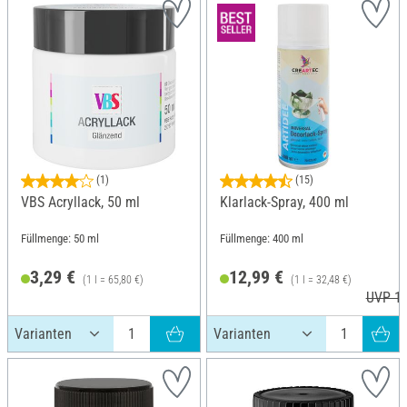
(1)
(15)
VBS Acryllack, 50 ml
Klarlack-Spray, 400 ml
Füllmenge: 50 ml
Füllmenge: 400 ml
3,29 €
12,99 €
(1 l = 65,80 €)
(1 l = 32,48 €)
UVP 13