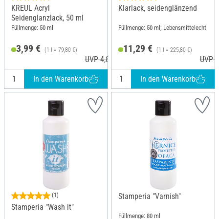
KREUL Acryl
Klarlack, seidenglänzend
Seidenglanzlack, 50 ml
Füllmenge: 50 ml
Füllmenge: 50 ml; Lebensmittelecht
3,99 €
11,29 €
(1 l = 79,80 €)
(1 l = 225,80 €)
UVP 4,85 €
UVP 1
In den Warenkorb
In den Warenkorb
(1)
Stamperia "Varnish"
Stamperia "Wash it"
Füllmenge: 80 ml