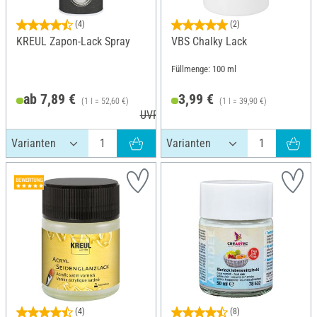
(4)
(2)
KREUL Zapon-Lack Spray
VBS Chalky Lack
Füllmenge: 100 ml
ab 7,89 €
3,99 €
(1 l = 52,60 €)
(1 l = 39,90 €)
UVP 15,49 €
(4)
(8)