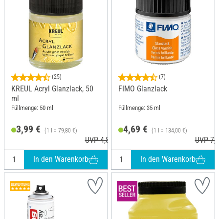
(25)
(7)
KREUL Acryl Glanzlack, 50
FIMO Glanzlack
ml
Füllmenge: 50 ml
Füllmenge: 35 ml
3,99 €
4,69 €
(1 l = 79,80 €)
(1 l = 134,00 €)
UVP 4,85 €
UVP 7,3
In den Warenkorb
In den Warenkorb