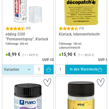
(25)
(12)
edding 5200
Klarlack, lebensmittelecht
"Permanentspray", Klarlack
Füllmenge: 200 ml
Füllmenge: 180 ml;
Lebensmittelecht
8,99 €
15,90 €
(1 l = 44,95 €)
(1 l = 88,33 €)
UVP 10,29 €
UVP 16
In den Warenkorb