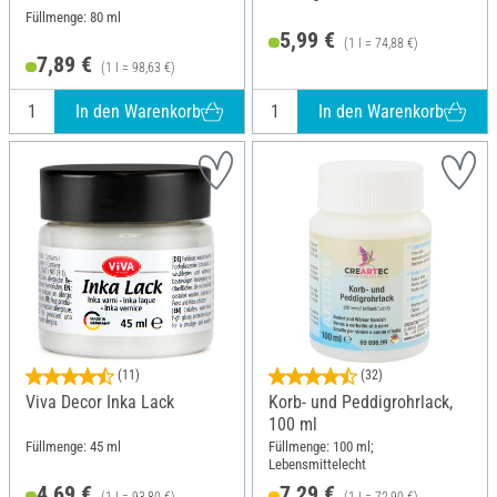
Füllmenge: 80 ml
5,99 €
(1 l = 74,88 €)
7,89 €
(1 l = 98,63 €)
In den Warenkorb
In den Warenkorb
(11)
(32)
Viva Decor Inka Lack
Korb- und Peddigrohrlack,
100 ml
Füllmenge: 45 ml
Füllmenge: 100 ml;
Lebensmittelecht
4,69 €
7,29 €