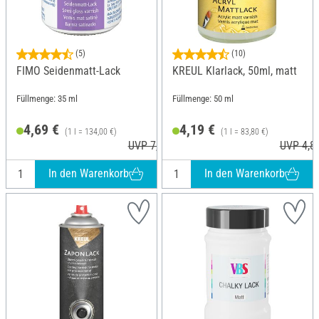
(5)
(10)
FIMO Seidenmatt-Lack
KREUL Klarlack, 50ml, matt
Füllmenge: 35 ml
Füllmenge: 50 ml
4,69 €
4,19 €
(1 l = 134,00 €)
(1 l = 83,80 €)
UVP 7,30 €
UVP 4,8
In den Warenkorb
In den Warenkorb