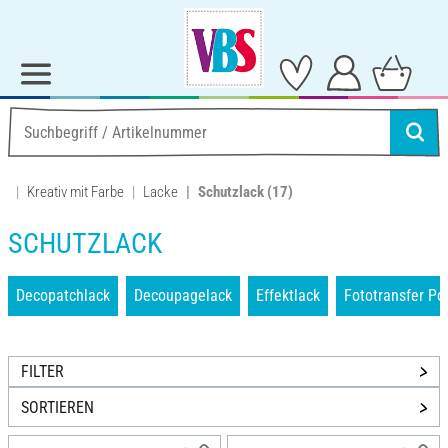
Kreativ mit Farbe
Lacke
Schutzlack
(17)
SCHUTZLACK
Decopatchlack
Decoupagelack
Effektlack
Fototransfer Po
FILTER
SORTIEREN