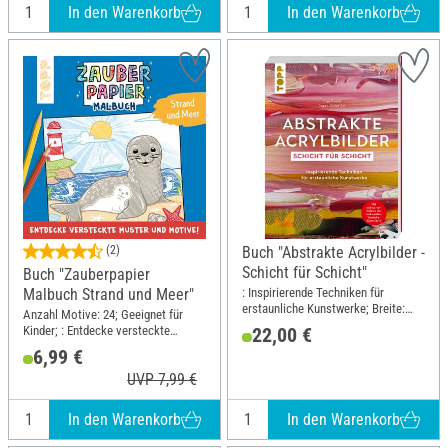
In den Warenkorb
In den Warenkorb
(2)
Buch "Abstrakte Acrylbilder -
Schicht für Schicht"
Buch "Zauberpapier
: Inspirierende Techniken für
Malbuch Strand und Meer"
erstaunliche Kunstwerke; Breite:
Anzahl Motive: 24; Geeignet für
21.5 cm; Höhe: 28.5 cm
Kinder; : Entdecke versteckte
22,00 €
Muster und Motive!; Breite: 21 cm;
6,99 €
Höhe: 21 cm
UVP 7,99 €
In den Warenkorb
In den Warenkorb