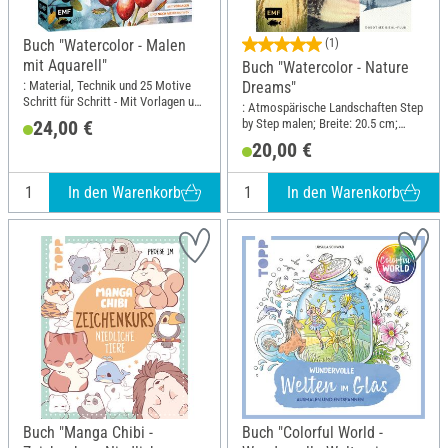
Buch "Watercolor - Malen
(1)
mit Aquarell"
Buch "Watercolor - Nature
: Material, Technik und 25 Motive
Dreams"
Schritt für Schritt - Mit Vorlagen und
: Atmospärische Landschaften Step
noch mehr Motiven; Breite: 23 cm;
by Step malen; Breite: 20.5 cm;
24,00 €
Höhe: 25.9 cm
Höhe: 24.1 cm
20,00 €
In den Warenkorb
In den Warenkorb
Buch "Manga Chibi -
Buch "Colorful World -