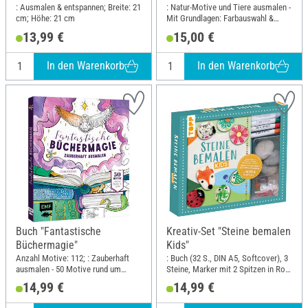
: Ausmalen & entspannen; Breite: 21
: Natur-Motive und Tiere ausmalen -
cm; Höhe: 21 cm
Mit Grundlagen: Farbauswahl &
Techniken; Breite: 25 cm; Höhe: 25
13,99 €
15,00 €
cm
In den Warenkorb
In den Warenkorb
Buch "Fantastische
Kreativ-Set "Steine bemalen
Büchermagie"
Kids"
Anzahl Motive: 112; : Zauberhaft
: Buch (32 S., DIN A5, Softcover), 3
ausmalen - 50 Motive rund um
Steine, Marker mit 2 Spitzen in Rot,
Bücher & Lessen; Breite: 20 cm;
Blau, Grün, Schwarz, Wackelaugen,
14,99 €
14,99 €
Höhe: 23.5 cm
Pompons; DIN Format A5