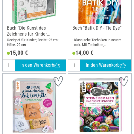
Buch "Die Kunst des
Buch "Batik DIY - Tie Dye"
Zeichnens für Kinder
Zeichenset"
Geeignet für Kinder; Breite: 22 cm;
: Klassische Techniken in neuem
Höhe: 22 cm
Look. Mit Techniken,
Inspirationsprojekten, Tipps und
15,00 €
14,00 €
Tricks; Breite: 19.5 cm; Höhe: 25
cm
In den Warenkorb
In den Warenkorb