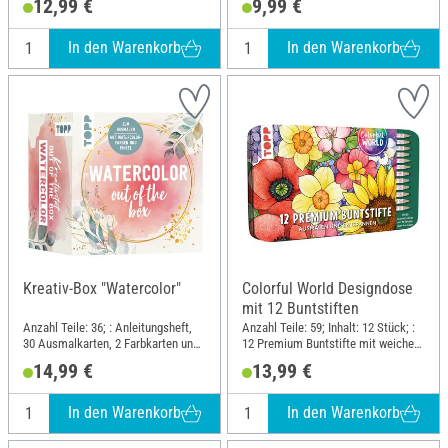
12,99 €
9,99 €
24.1 cm
In den Warenkorb
In den Warenkorb
Kreativ-Box "Watercolor"
Colorful World Designdose
mit 12 Buntstiften
Anzahl Teile: 36; : Anleitungsheft,
Anzahl Teile: 59; Inhalt: 12 Stück; :
30 Ausmalkarten, 2 Farbkarten und
12 Premium Buntstifte mit weichen
1 Pinsel; Länge: 11.3 cm; Breite:
Minen, 10 Ausmalbilder und 36
14,99 €
13,99 €
11.3 cm; Höhe: 8 cm; Material:
Ausmalsticker in Designdose;
Papier
Länge: 19 cm; Breite: 11 cm; Höhe:
1.8 cm; Material: Metall, Papier
In den Warenkorb
In den Warenkorb