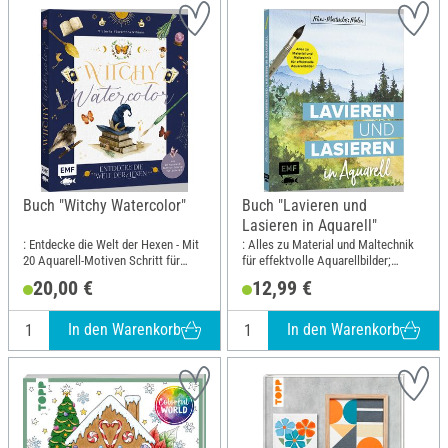
Buch "Witchy Watercolor"
Buch "Lavieren und
Lasieren in Aquarell"
: Entdecke die Welt der Hexen - Mit
: Alles zu Material und Maltechnik
20 Aquarell-Motiven Schritt für
für effektvolle Aquarellbilder;
Schnittt; Breite: 20.5 cm; Höhe: 24.1
Breite: 17.5 cm; Höhe: 21.6 cm
20,00 €
12,99 €
cm
In den Warenkorb
In den Warenkorb