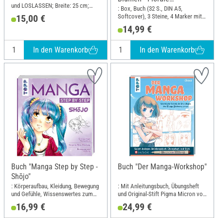
und LOSLASSEN; Breite: 25 cm;
Botschaften auf Steinen."
: Box, Buch (32 S., DIN A5,
Höhe: 20 cm
Softcover), 3 Steine, 4 Marker mit 2
15,00 €
Spitzen in Rot, Orange, Grün,
14,99 €
Schwarz
In den Warenkorb
In den Warenkorb
Buch "Manga Step by Step -
Buch "Der Manga-Workshop"
Shōjo"
: Körperaufbau, Kleidung, Bewegung
: Mit Anleitungsbuch, Übungsheft
und Gefühle, Wissenswertes zum
und Original-Stift Pigma Micron von
Manga-Shojo-Kult; Breite: 21.7 cm;
Sakura sofort loslegen; Breite: 22.4
16,99 €
24,99 €
Höhe: 23 cm
cm; Höhe: 28.1 cm