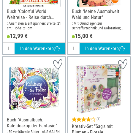
Buch "Colorful World
Buch "Meine Ausmalwelt:
Weltreise - Reise durch
Wald und Natur"
Deutschland"
: Ausmalen & entspannen; Breite: 21
: Mit Grundlagen zur
cm; Höhe: 21 cm
Schraffurtechnik und Koloration;
Breite: 20 cm; Höhe: 23.5 cm
12,99 €
15,00 €
In den Warenkorb
In den Warenkorb
Buch "Ausmalbuch:
(1)
Kaleidoskop der Fantasie"
Kreativ-Set "Sag's mit
: 50 verträumte Bilder - AUSMALEN
Blumen - Florale