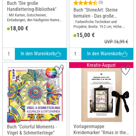
Buch "Die große
(3)
Handlettering-Bibliothek"
Buch "StoneArt: Steine
: Mit Karten, Gutscheinen,
bemalen - Das große
Einladungen, den häufigsten Namen
Handbuch"
: Farbenfrohe Techniken und
+ Vorlagen zum Download; Breite:
Projekte; Breite: 19.2 cm; Höhe:
18,00 €
19.5 cm; Höhe: 25 cm
24.5 cm
15,00 €
UVP 16,99 €
In den Warenkorb
In den Warenkorb
Kreativ-August
Vorlagenmappe
Buch "Colorful Moments -
Kreidemarker "Xmas in the
Vögel & Schmetterlinge"