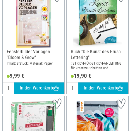
Fensterbilder Vorlagen
Buch "Die Kunst des Brush
"Bloom & Grow"
Lettering"
Inhalt: 8 Stück; Material: Papier
: STRICH-FÜR-STRICH-ANLEITUNG
für kreative Schriften und
Kalligrafie; Breite: 21.8 cm; Höhe:
9,99 €
19,90 €
25.4 cm
In den Warenkorb
In den Warenkorb