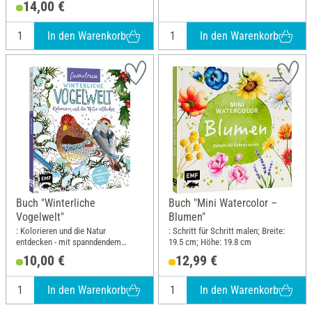
14,00 €
Höhe: 3.5 cm
In den Warenkorb
In den Warenkorb
Buch "Winterliche
Buch "Mini Watercolor –
Vogelwelt"
Blumen"
: Kolorieren und die Natur
: Schritt für Schritt malen; Breite:
entdecken - mit spanndendem
19.5 cm; Höhe: 19.8 cm
Vogelwissen; Breite: 20 cm; Höhe:
10,00 €
12,99 €
23.5 cm
In den Warenkorb
In den Warenkorb