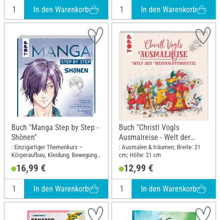
In den Warenkorb
In den Warenkorb
Buch "Manga Step by Step -
Buch "Christl Vogls
Shōnen"
Ausmalreise - Welt der
Weihnachtswichtel"
: Einzigartiger Themenkurs –
: Ausmalen & träumen; Breite: 21
Körperaufbau, Kleidung, Bewegung
cm; Höhe: 21 cm
und Gefühle; Breite: 21.7 cm; Höhe:
16,99 €
12,99 €
23 cm
In den Warenkorb
In den Warenkorb