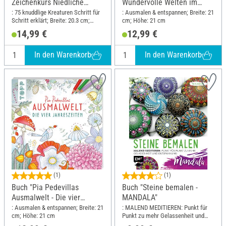
Zeichenkurs Niedliche
Wundervolle Welten im
Tiere"
Glas"
: 75 knuddlige Kreaturen Schritt für
: Ausmalen & entspannen; Breite: 21
Schritt erklärt; Breite: 20.3 cm;
cm; Höhe: 21 cm
Höhe: 25.4 cm
14,99 €
12,99 €
In den Warenkorb
In den Warenkorb
(1)
(1)
Buch "Pia Pedevillas
Buch "Steine bemalen -
Ausmalwelt - Die vier
MANDALA"
Jahreszeiten"
: Ausmalen & entspannen; Breite: 21
: MALEND MEDITIEREN: Punkt für
cm; Höhe: 21 cm
Punkt zu mehr Gelassenheit und
Entspannung; Breite: 20.5 cm; Höhe: