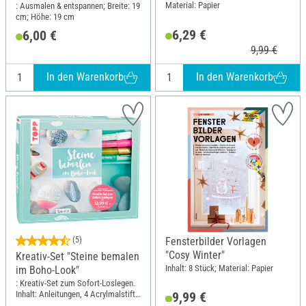
air", 3 Bogen
Material: Papier
: Ausmalen & entspannen; Breite: 19
cm; Höhe: 19 cm
6,29 €
6,00 €
9,99 €
In den Warenkorb
In den Warenkorb
(5)
Fensterbilder Vorlagen
"Cosy Winter"
Kreativ-Set "Steine bemalen
Inhalt: 8 Stück; Material: Papier
im Boho-Look"
: Kreativ-Set zum Sofort-Loslegen.
Inhalt: Anleitungen, 4 Acrylmalstift;
9,99 €
Länge: 26.2 cm; Breite: 22.8 cm;