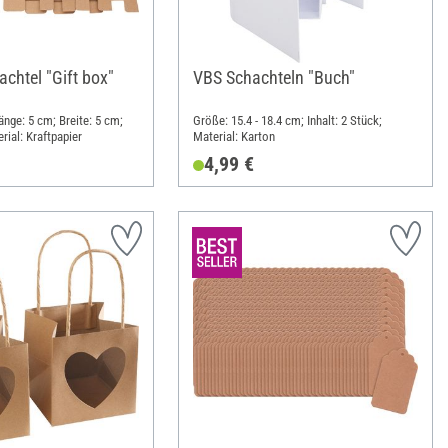
chtel "Gift box"
VBS Schachteln "Buch"
Länge: 5 cm; Breite: 5 cm;
Größe: 15.4 - 18.4 cm; Inhalt: 2 Stück;
rial: Kraftpapier
Material: Karton
4,99 €