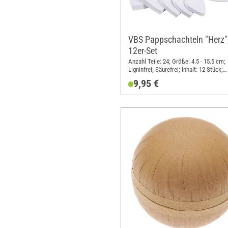
VBS Pappschachteln "Herz"
12er-Set
Anzahl Teile: 24; Größe: 4.5 - 15.5 cm;
Ligninfrei; Säurefrei; Inhalt: 12 Stück;
Material: Karton
9,95 €