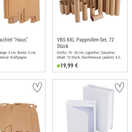
achtel "Haus"
VBS XXL Papprollen-Set, 72
Stück
Länge: 5 cm; Breite: 5 cm;
Größe: 10 - 20 cm; Ligninfrei; Säurefrei;
erial: Kraftpapier
Inhalt: 72 Stück; Durchmesser (außen): 4.2
cm; Stärke: 1 mm; Material: Pappe
19,99 €