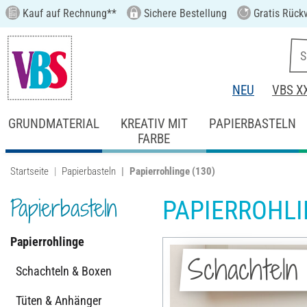
Kauf auf Rechnung**
Sichere Bestellung
Gratis Rück
NEU
VBS X
GRUNDMATERIAL
KREATIV MIT
PAPIERBASTELN
FARBE
Startseite
Papierbasteln
Papierrohlinge
(130)
Papierbasteln
PAPIERROHL
Papierrohlinge
Schachteln
Schachteln & Boxen
Tüten & Anhänger