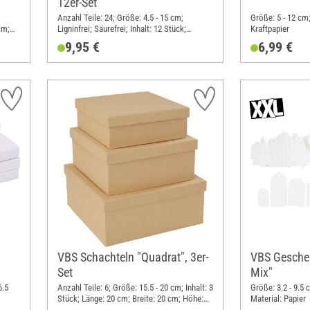
12er-Set
;
Anzahl Teile: 24; Größe: 4.5 - 15 cm;
Größe: 5 - 12 cm;
cm;
Ligninfrei; Säurefrei; Inhalt: 12 Stück;
Kraftpapier
Material: Karton
9,95 €
6,99 €
VBS Schachteln "Quadrat", 3er-
VBS Gesche
Set
Mix"
6.5
Anzahl Teile: 6; Größe: 15.5 - 20 cm; Inhalt: 3
Größe: 3.2 - 9.5 
Stück; Länge: 20 cm; Breite: 20 cm; Höhe:
Material: Papier
8.5 cm; Material: Karton