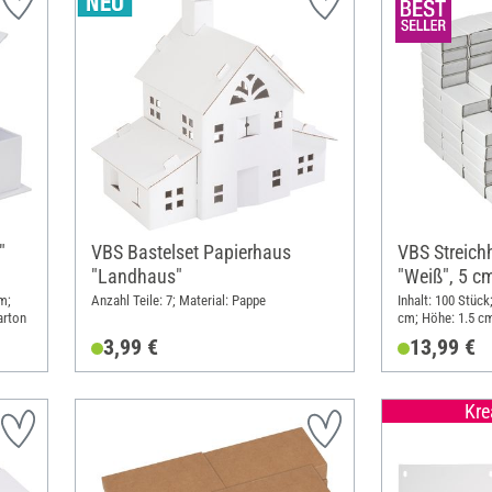
"
VBS Bastelset Papierhaus
VBS Streich
"Landhaus"
"Weiß", 5 c
m;
Anzahl Teile: 7; Material: Pappe
Inhalt: 100 Stück
arton
cm; Höhe: 1.5 cm
3,99 €
13,99 €
Kre