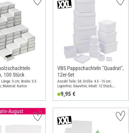
holzschachteln
VBS Pappschachteln "Quadrat",
m, 100 Stück
12er-Set
; Länge: 5 cm; Breite: 3.5
Anzahl Teile: 24; Größe: 4.5 - 15 cm;
; Material: Karton
Ligninfrei; Säurefrei; Inhalt: 12 Stück;
Material: Karton
9,95 €
ativ-August