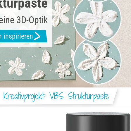
kturpaste
deine 3D-Optik
h inspirieren
 Kreativprojekt: VBS Strukturpaste