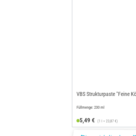
VBS Strukturpaste "Feine K
Füllmenge: 230 ml
5,49 €
(1 l = 23,87 €)