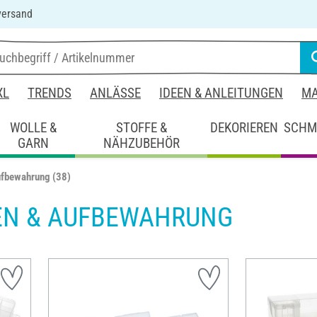
versand
XL
TRENDS
ANLÄSSE
IDEEN & ANLEITUNGEN
MA
WOLLE &
STOFFE &
DEKORIEREN
SCHM
GARN
NÄHZUBEHÖR
ufbewahrung
(38)
EN & AUFBEWAHRUNG