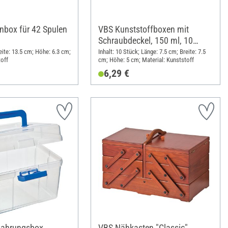
box für 42 Spulen
VBS Kunststoffboxen mit
Schraubdeckel, 150 ml, 10
Stück
eite: 13.5 cm; Höhe: 6.3 cm;
Inhalt: 10 Stück; Länge: 7.5 cm; Breite: 7.5
toff
cm; Höhe: 5 cm; Material: Kunststoff
6,29 €
ahrungsbox
VBS Nähkasten "Classic"