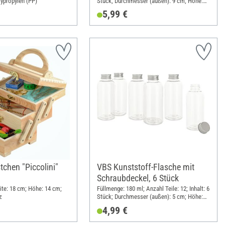
lypropylen (PP)
Stück; Durchmesser (außen): 9 cm; Höhe:
5.8 cm; Material: Kunststoff
5,99 €
chen "Piccolini"
VBS Kunststoff-Flasche mit
Schraubdeckel, 6 Stück
eite: 18 cm; Höhe: 14 cm;
Füllmenge: 180 ml; Anzahl Teile: 12; Inhalt: 6
z
Stück; Durchmesser (außen): 5 cm; Höhe:
12.5 cm; Material: Kunststoff, Metall
4,99 €