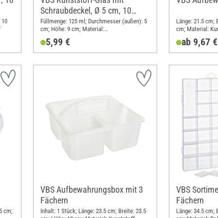
Schraubdeckel, Ø 5 cm, 10
Stück
 10
Füllmenge: 125 ml; Durchmesser (außen): 5
Länge: 21.5 cm; 
f
cm; Höhe: 9 cm; Material:
cm; Material: Ku
Polyethylentherephthalat (PET)
5,99 €
ab 9,67 €
VBS Aufbewahrungsbox mit 3
VBS Sortime
Fächern
Fächern
5 cm;
Inhalt: 1 Stück; Länge: 23.5 cm; Breite: 23.5
Länge: 34.5 cm; B