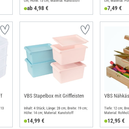
cm; Höhe: 13 cm; Material: Kunststoff
cm; Material: Po
ab 4,98 €
7,49 €
ff
VBS Stapelbox mit Griffleisten
VBS Nähkäst
 13
Inhalt: 4 Stück; Länge: 28 cm; Breite: 19 cm;
Tiefe: 12 cm; Br
Höhe: 14 cm; Material: Kunststoff
Material: Rohhol
14,99 €
12,95 €