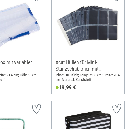
ox mit variabler
Xcut Hüllen für Mini-
Stanzschablonen mit
magnetischen Einlagen
eite: 21.5 cm; Höhe: 5 cm;
Inhalt: 10 Stück; Länge: 21.8 cm; Breite: 20.5
toff
cm; Material: Kunststoff
19,99 €