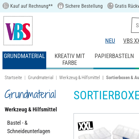
Kauf auf Rechnung**
Sichere Bestellung
Gratis Rück
NEU
VBS X
GRUNDMATERIAL
KREATIV MIT
PAPIERBASTELN
FARBE
Startseite
Grundmaterial
Werkzeug & Hilfsmittel
Sortierboxen & A
Grundmaterial
SORTIERBOX
Werkzeug & Hilfsmittel
Bastel - &
Schneideunterlagen