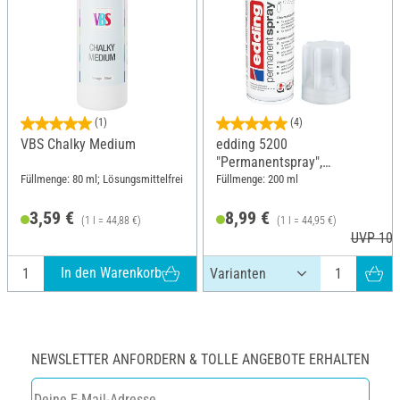
(1)
(4)
VBS Chalky Medium
edding 5200
"Permanentspray",
Grundierung
Füllmenge: 80 ml; Lösungsmittelfrei
Füllmenge: 200 ml
3,59 €
8,99 €
(1 l = 44,88 €)
(1 l = 44,95 €)
UVP 10,
In den Warenkorb
NEWSLETTER ANFORDERN & TOLLE ANGEBOTE ERHALTEN