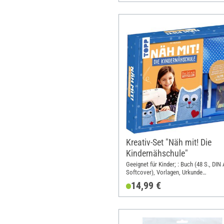
Kreativ-Set "Näh mit! Die
Kindernähschule"
Geeignet für Kinder; : Buch (48 S., DIN 
Softcover), Vorlagen, Urkunde
Nähmaschinenführerschein, Stoff für e
14,99 €
Modell, Filz, Stecknadeln, Textilstift; 
Format A5