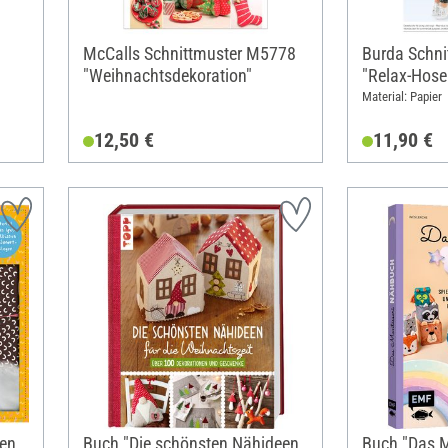
McCalls Schnittmuster M5778
Burda Schni
"Weihnachtsdekoration"
"Relax-Hose
Material: Papier
12,50 €
11,90 €
en.
Buch "Die schönsten Nähideen
Buch "Das M