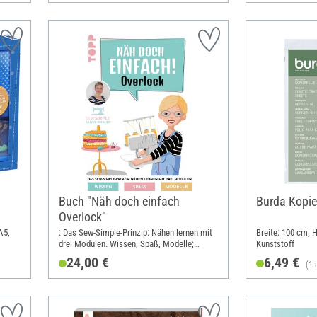
Buch "Näh doch einfach
Burda Kopier
Overlock"
A5,
: Das Sew-Simple-Prinzip: Nähen lernen mit
Breite: 100 cm; 
drei Modulen. Wissen, Spaß, Modelle;
Kunststoff
in
Breite: 19.5 cm; Höhe: 25 cm
24,00 €
6,49 €
(1 
DIN