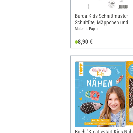
Burda Kids Schnittmuster
Schultüte, Mäppchen und
Turnbeutel Nr. 9256
Material: Papier
8,90 €
Buch "Kreativstart Kids Näh