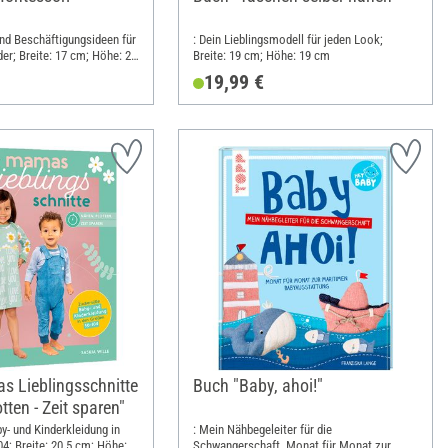
und Beschäftigungsideen für
: Dein Lieblingsmodell für jeden Look;
er; Breite: 17 cm; Höhe: 21
Breite: 19 cm; Höhe: 19 cm
19,99 €
 Lieblingsschnitte
Buch "Baby, ahoi!"
tten - Zeit sparen"
y- und Kinderkleidung in
: Mein Nähbegeleiter für die
4; Breite: 20.5 cm; Höhe:
Schwangerschaft. Monat für Monat zur