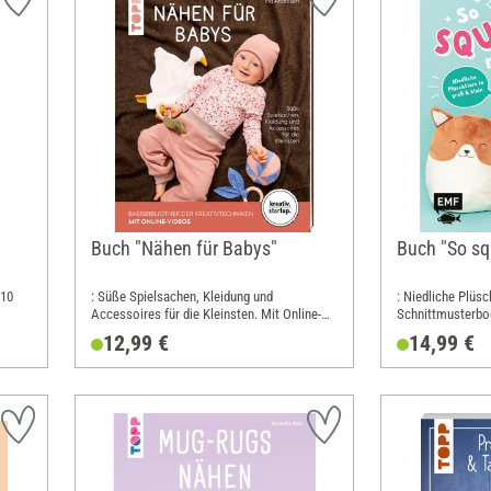
Buch "Nähen für Babys"
Buch "So sq
110
: Süße Spielsachen, Kleidung und
: Niedliche Plüsch
Accessoires für die Kleinsten. Mit Online-
Schnittmusterbog
Videos; Breite: 17.2 cm; Höhe: 21 cm
21.6 cm
12,99 €
14,99 €