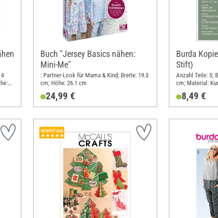
ähen
Buch "Jersey Basics nähen:
Burda Kopie
Mini-Me"
Stift)
 4
: Partner-Look für Mama & Kind; Breite: 19.3
Anzahl Teile: 5; 
he:
cm; Höhe: 26.1 cm
cm; Material: Ku
24,99 €
8,49 €