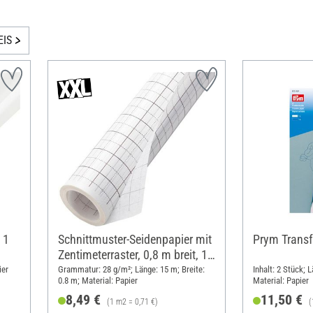
EIS
 1
Schnittmuster-Seidenpapier mit
Prym Transf
Zentimeterraster, 0,8 m breit, 15
m
ier
Grammatur: 28 g/m²; Länge: 15 m; Breite:
Inhalt: 2 Stück; 
0.8 m; Material: Papier
Material: Papier
8,49 €
11,50 €
(1 m2 = 0,71 €)
(