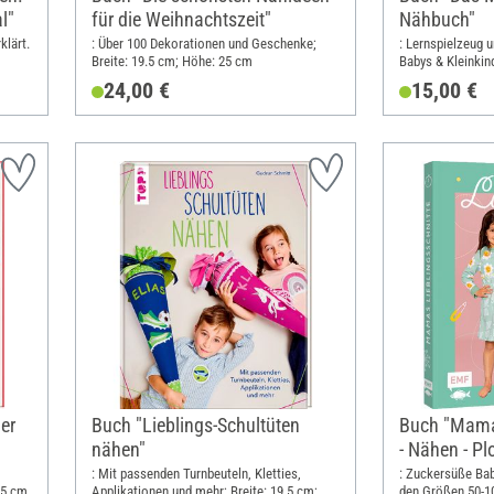
l"
für die Weihnachtszeit"
Nähbuch"
klärt.
: Über 100 Dekorationen und Geschenke;
: Lernspielzeug 
Breite: 19.5 cm; Höhe: 25 cm
Babys & Kleinkind
te:
cm
24,00 €
15,00 €
er
Buch "Lieblings-Schultüten
Buch "Mamas
nähen"
- Nähen - Plo
: Mit passenden Turnbeuteln, Kletties,
: Zuckersüße Bab
25 cm
Applikationen und mehr; Breite: 19.5 cm;
den Größen 50-10