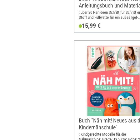
Anleitungsbuch und Materia
: über 20 Nähideen Schritt für Schritt er
Stoff und Füllwatte für ein süßes Igel-
Nadelkissen zum Sofort-Loslegen; Brei
15,99 €
26 cm; Höhe: 24.3 cm
Buch "Näh mit! Neues aus d
Kindernähschule"
: Kindgerechte Modelle für die
Nähmaschine; Breite: 19.5 cm; Höhe: 