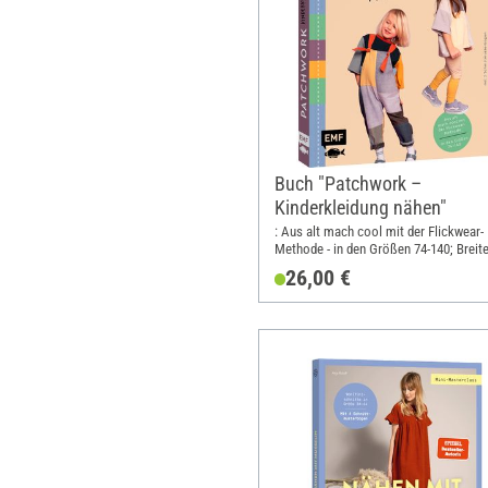
Buch "Patchwork –
Kinderkleidung nähen"
: Aus alt mach cool mit der Flickwear-
Methode - in den Größen 74-140; Breite
cm; Höhe: 24.1 cm
26,00 €