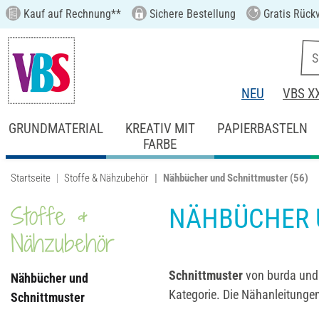
Kauf auf Rechnung**
Sichere Bestellung
Gratis Rück
NEU
VBS X
GRUNDMATERIAL
KREATIV MIT
PAPIERBASTELN
FARBE
Startseite
Stoffe & Nähzubehör
Nähbücher und Schnittmuster
(56)
Stoffe &
NÄHBÜCHER 
Nähzubehör
Schnittmuster
von burda und 
Nähbücher und
Kategorie. Die Nähanleitungen
Schnittmuster