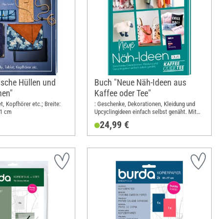
ische Hüllen und
Buch "Neue Näh-Ideen aus
hen"
Kaffee oder Tee"
t, Kopfhörer etc.; Breite:
: Geschenke, Dekorationen, Kleidung und
21 cm
Upcyclingideen einfach selbst genäht. Mit
Schnittmusterbogen; Breite: 21.5 cm; Höhe:
24,99 €
28.5 cm