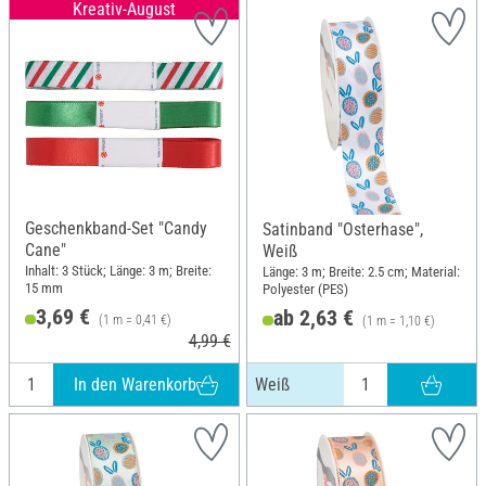
Kreativ-August
Geschenkband-Set "Candy
Satinband "Osterhase",
Cane"
Weiß
Inhalt: 3 Stück; Länge: 3 m; Breite:
Länge: 3 m; Breite: 2.5 cm; Material:
15 mm
Polyester (PES)
3,69 €
ab 2,63 €
(1 m = 0,41 €)
(1 m = 1,10 €)
4,99 €
In den Warenkorb
Weiß