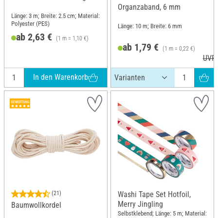
Organzaband, 6 mm
Länge: 3 m; Breite: 2.5 cm; Material:
Polyester (PES)
Länge: 10 m; Breite: 6 mm
ab 2,63 €
(1 m = 1,10 €)
ab 1,79 €
(1 m = 0,22 €)
UVP 
In den Warenkorb
(21)
Washi Tape Set Hotfoil,
Merry Jingling
Baumwollkordel
Selbstklebend; Länge: 5 m; Material: