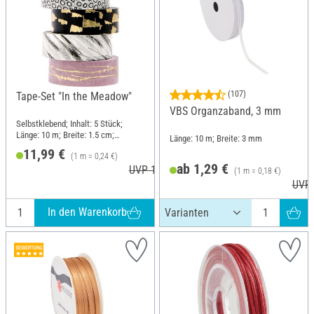
(107)
Tape-Set "In the Meadow"
VBS Organzaband, 3 mm
Selbstklebend; Inhalt: 5 Stück;
Länge: 10 m; Breite: 1.5 cm;
Länge: 10 m; Breite: 3 mm
Material: Papier
11,99 €
(1 m = 0,24 €)
ab 1,29 €
UVP 12,99 €
(1 m = 0,18 €)
UVP 
In den Warenkorb