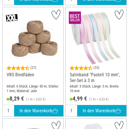
(27)
(33)
VBS Bindfäden
Satinband "Pastell 10 mm",
5er-Set à 3 m
Inhalt: 6 Stück; Länge: 50 m; Stärke:
Inhalt: 5 Stück; Länge: 3 m; Breite:
1 mm; Material: Jute
10 mm
8,29 €
4,99 €
(1 m = 0,03 €)
(1 m = 0,33 €)
In den Warenkorb
In den Warenkorb