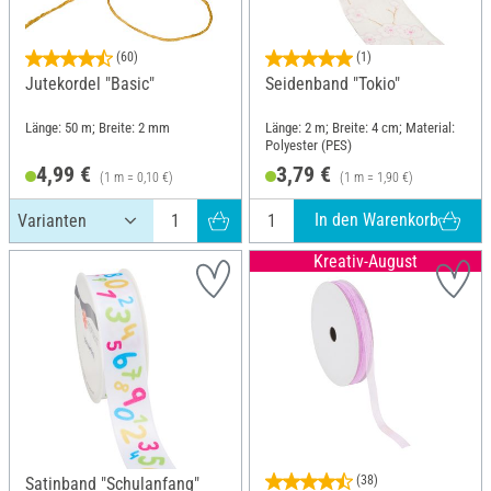
(60)
(1)
Jutekordel "Basic"
Seidenband "Tokio"
Länge: 50 m; Breite: 2 mm
Länge: 2 m; Breite: 4 cm; Material:
Polyester (PES)
4,99 €
3,79 €
(1 m = 0,10 €)
(1 m = 1,90 €)
In den Warenkorb
Kreativ-August
(38)
Satinband "Schulanfang"