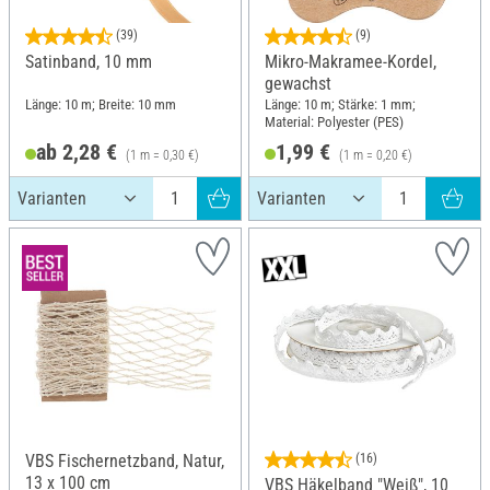
(39)
(9)
Satinband, 10 mm
Mikro-Makramee-Kordel,
gewachst
Länge: 10 m; Breite: 10 mm
Länge: 10 m; Stärke: 1 mm;
Material: Polyester (PES)
ab 2,28 €
1,99 €
(1 m = 0,30 €)
(1 m = 0,20 €)
VBS Fischernetzband, Natur,
(16)
13 x 100 cm
VBS Häkelband "Weiß", 10