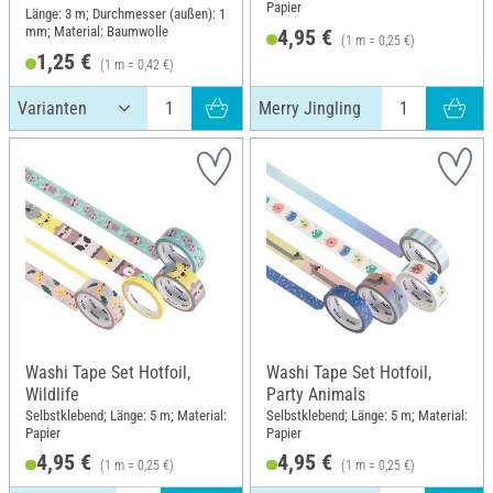
Papier
Länge: 3 m; Durchmesser (außen): 1
mm; Material: Baumwolle
4,95 €
(1 m = 0,25 €)
1,25 €
(1 m = 0,42 €)
Merry Jingling
Washi Tape Set Hotfoil,
Washi Tape Set Hotfoil,
Wildlife
Party Animals
Selbstklebend; Länge: 5 m; Material:
Selbstklebend; Länge: 5 m; Material:
Papier
Papier
4,95 €
4,95 €
(1 m = 0,25 €)
(1 m = 0,25 €)