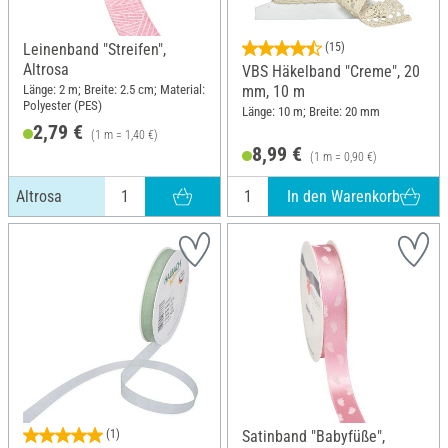
Leinenband "Streifen",
(15)
Altrosa
VBS Häkelband "Creme", 20
Länge: 2 m; Breite: 2.5 cm; Material:
mm, 10 m
Polyester (PES)
Länge: 10 m; Breite: 20 mm
2,79 €
(1 m = 1,40 €)
8,99 €
(1 m = 0,90 €)
In den Warenkorb
Altrosa
(1)
Satinband "Babyfüße",