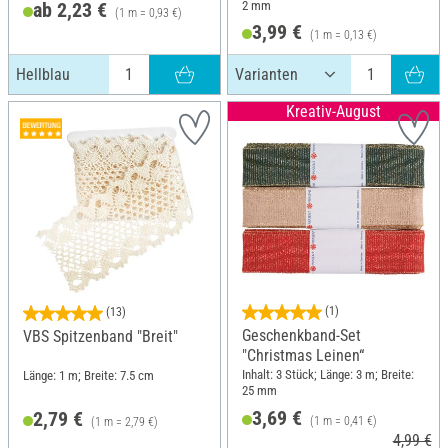
2 mm
ab 2,23 €
(1 m = 0,93 €)
3,99 €
(1 m = 0,13 €)
Hellblau
Kreativ-August
(1)
(13)
Geschenkband-Set
VBS Spitzenband "Breit"
"Christmas Leinen“
Inhalt: 3 Stück; Länge: 3 m; Breite:
Länge: 1 m; Breite: 7.5 cm
25 mm
3,69 €
2,79 €
(1 m = 0,41 €)
(1 m = 2,79 €)
4,99 €