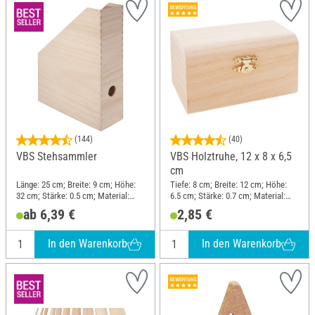
(144)
(40)
VBS Stehsammler
VBS Holztruhe, 12 x 8 x 6,5
cm
Länge: 25 cm; Breite: 9 cm; Höhe:
Tiefe: 8 cm; Breite: 12 cm; Höhe:
32 cm; Stärke: 0.5 cm; Material:
6.5 cm; Stärke: 0.7 cm; Material:
Rohholz
Rohholz
ab 6,39 €
2,85 €
In den Warenkorb
In den Warenkorb