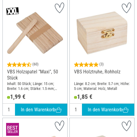
(60)
(3)
VBS Holzspatel "Maxi", 50
VBS Holztruhe, Rohholz
Stück
Inhalt: 50 Stück; Länge: 15 cm;
Länge: 8.2 cm; Breite: 5.7 cm; Höhe:
Breite: 1.6 cm; Stärke: 1.5 mm;
5 cm; Material: Holz, Metall
Material: Holz
1,99 €
1,85 €
In den Warenkorb
In den Warenkorb