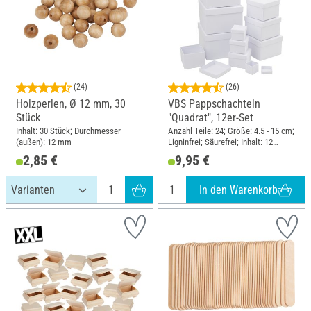
(24)
(26)
Holzperlen, Ø 12 mm, 30
VBS Pappschachteln
Stück
"Quadrat", 12er-Set
Inhalt: 30 Stück; Durchmesser
Anzahl Teile: 24; Größe: 4.5 - 15 cm;
(außen): 12 mm
Ligninfrei; Säurefrei; Inhalt: 12
Stück; Material: Karton
2,85 €
9,95 €
In den Warenkorb