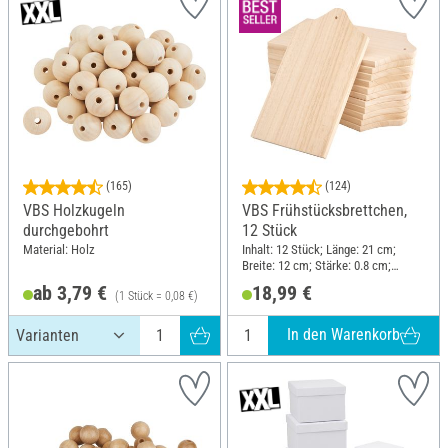
(165)
(124)
VBS Holzkugeln
VBS Frühstücksbrettchen,
durchgebohrt
12 Stück
Material: Holz
Inhalt: 12 Stück; Länge: 21 cm;
Breite: 12 cm; Stärke: 0.8 cm;
Material: Kiefernholz
ab 3,79 €
18,99 €
(1 Stück = 0,08 €)
In den Warenkorb