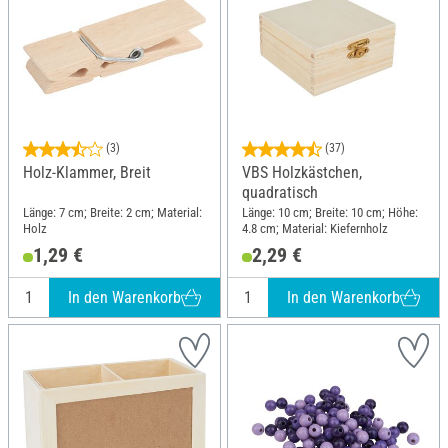
(3)
(37)
Holz-Klammer, Breit
VBS Holzkästchen,
quadratisch
Länge: 7 cm; Breite: 2 cm; Material:
Länge: 10 cm; Breite: 10 cm; Höhe:
Holz
4.8 cm; Material: Kiefernholz
1,29 €
2,29 €
In den Warenkorb
In den Warenkorb