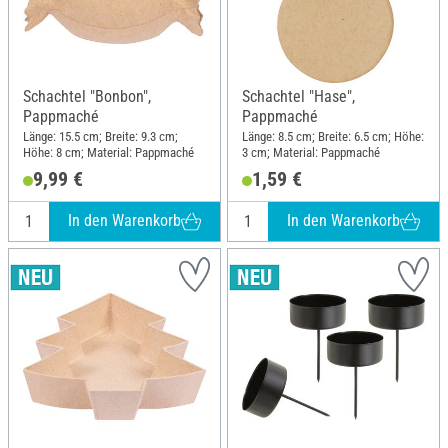
Schachtel "Bonbon",
Schachtel "Hase",
Pappmaché
Pappmaché
Länge: 15.5 cm; Breite: 9.3 cm;
Länge: 8.5 cm; Breite: 6.5 cm; Höhe:
Höhe: 8 cm; Material: Pappmaché
3 cm; Material: Pappmaché
9,99 €
1,59 €
In den Warenkorb
In den Warenkorb