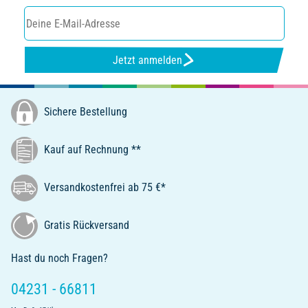
Jetzt anmelden
Sichere Bestellung
Kauf auf Rechnung **
Versandkostenfrei ab 75 €*
Gratis Rückversand
Hast du noch Fragen?
04231 - 66811