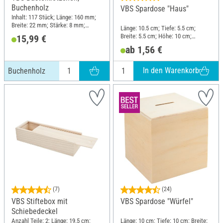
Buchenholz
VBS Spardose "Haus"
Inhalt: 117 Stück; Länge: 160 mm;
Breite: 22 mm; Stärke: 8 mm;
Länge: 10.5 cm; Tiefe: 5.5 cm;
Material: Buchenholz
Breite: 5.5 cm; Höhe: 10 cm;
15,99 €
Material: Sperrholz
ab 1,56 €
In den Warenkorb
Buchenholz
(7)
(24)
VBS Stiftebox mit
VBS Spardose "Würfel"
Schiebedeckel
Anzahl Teile: 2; Länge: 19.5 cm;
Länge: 10 cm; Tiefe: 10 cm; Breite: