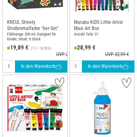
KREUL Streety
Marabu KiDS Little Artist
Straßenmalfarbe "6er-Set"
Maxi Art Box
Füllmenge: 200 ml; Geeignet für
Anzahl Teile: 21
Kinder; Inhalt: 6 Stück
19,89 €
28,99 €
(1 l = 16,58 €)
UVP 23,99 €
UVP 32,99 €
In den Warenkorb
In den Warenkorb