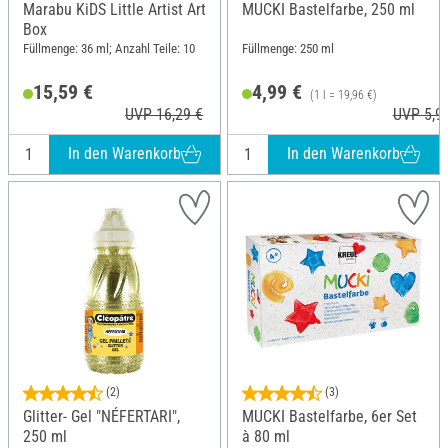
Marabu KiDS Little Artist Art
MUCKI Bastelfarbe, 250 ml
Box
Füllmenge: 36 ml; Anzahl Teile: 10
Füllmenge: 250 ml
15,59 €
4,99 €
(1 l = 19,96 €)
UVP 16,29 €
UVP 5,9
In den Warenkorb
In den Warenkorb
(2)
(3)
Glitter- Gel "NÉFERTARI",
MUCKI Bastelfarbe, 6er Set
250 ml
à 80 ml