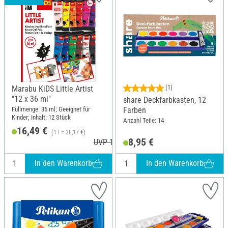
Marabu KiDS Little Artist
(1)
"12 x 36 ml"
share Deckfarbkasten, 12
Füllmenge: 36 ml; Geeignet für
Farben
Kinder; Inhalt: 12 Stück
Anzahl Teile: 14
16,49 €
(1 l = 38,17 €)
8,95 €
UVP 18,49 €
In den Warenkorb
In den Warenkorb