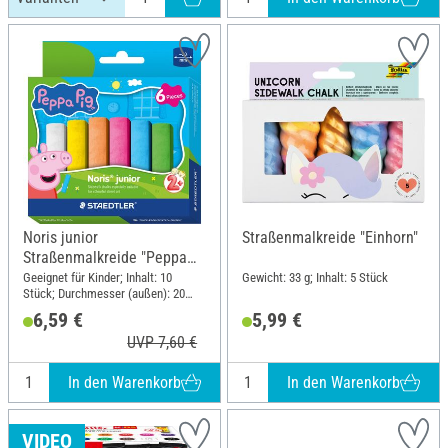
Noris junior
Straßenmalkreide "Einhorn"
Straßenmalkreide "Peppa
Pig", 6 Farben
Geeignet für Kinder; Inhalt: 10
Gewicht: 33 g; Inhalt: 5 Stück
Stück; Durchmesser (außen): 20
mm
6,59 €
5,99 €
UVP 7,60 €
In den Warenkorb
In den Warenkorb
VIDEO