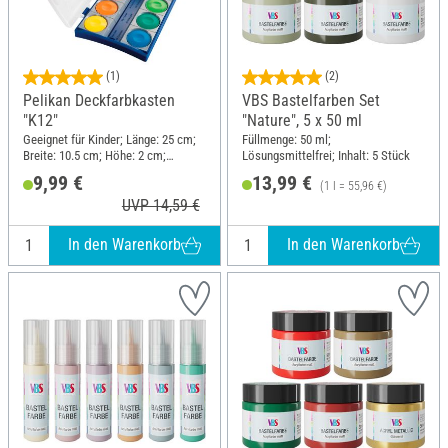
(1)
(2)
Pelikan Deckfarbkasten
VBS Bastelfarben Set
"K12"
"Nature", 5 x 50 ml
Geeignet für Kinder; Länge: 25 cm;
Füllmenge: 50 ml;
Breite: 10.5 cm; Höhe: 2 cm;
Lösungsmittelfrei; Inhalt: 5 Stück
Material: Kunststoff
9,99 €
13,99 €
(1 l = 55,96 €)
UVP 14,59 €
In den Warenkorb
In den Warenkorb