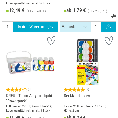
Lösungsmittelfrei; Inhalt: 6 Stück
12,49 €
ab 1,79 €
(1 l = 104,08 €)
(1 l = 238,67 €)
UVP
In den Warenkorb
(3)
(3)
KREUL Triton Acrylic Liquid
Deckfarbkasten
"Powerpack"
Füllmenge: 750 ml; Anzahl Teile: 9;
Länge: 23.8 cm; Breite: 11.3 cm;
Lösungsmittelfrei; Inhalt: 8 Stück
Höhe: 2 cm
71,99 €
ab 8,29 €