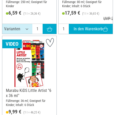
Füllmenge: 250 ml; Geeignet für
Füllmenge: 80 ml; Geeignet für
Kinder
Kinder; Inhalt: 6 Stück
6,59 €
17,59 €
(1 l = 26,36 €)
(1 l = 36,65 €)
UVP 20
In den Warenkorb
VIDEO
Marabu KiDS Little Artist "6
x 36 ml"
Füllmenge: 36 ml; Geeignet für
Kinder; Inhalt: 6 Stück
9,99 €
(1 l = 46,25 €)