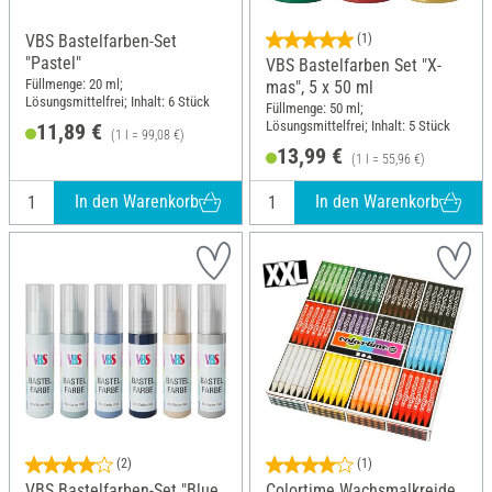
VBS Bastelfarben-Set
(1)
"Pastel"
VBS Bastelfarben Set "X-
Füllmenge: 20 ml;
mas", 5 x 50 ml
Lösungsmittelfrei; Inhalt: 6 Stück
Füllmenge: 50 ml;
Lösungsmittelfrei; Inhalt: 5 Stück
11,89 €
(1 l = 99,08 €)
13,99 €
(1 l = 55,96 €)
In den Warenkorb
In den Warenkorb
(2)
(1)
VBS Bastelfarben-Set "Blue
Colortime Wachsmalkreide,