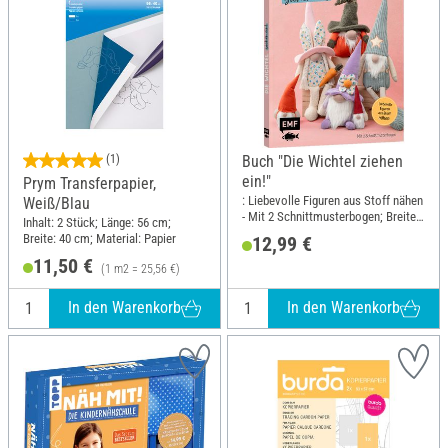
(1)
Buch "Die Wichtel ziehen
ein!"
Prym Transferpapier,
: Liebevolle Figuren aus Stoff nähen
Weiß/Blau
- Mit 2 Schnittmusterbogen; Breite:
Inhalt: 2 Stück; Länge: 56 cm;
17 cm; Höhe: 21 cm
Breite: 40 cm; Material: Papier
12,99 €
11,50 €
(1 m2 = 25,56 €)
In den Warenkorb
In den Warenkorb