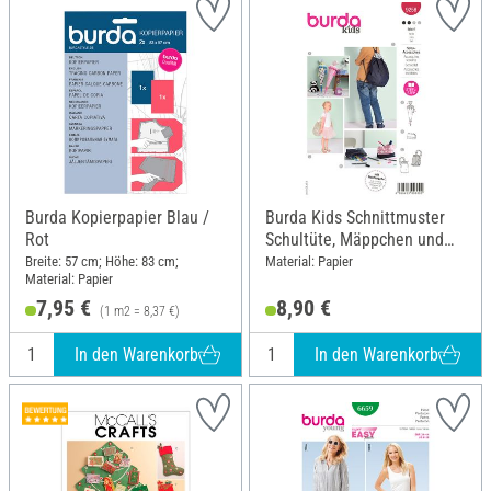
Burda Kopierpapier Blau /
Burda Kids Schnittmuster
Rot
Schultüte, Mäppchen und
Turnbeutel Nr. 9256
Breite: 57 cm; Höhe: 83 cm;
Material: Papier
Material: Papier
7,95 €
8,90 €
(1 m2 = 8,37 €)
In den Warenkorb
In den Warenkorb