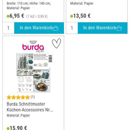
Breite: 110 cm; Höhe: 140 cm;
Material: Papier
Material: Papier
6,95 €
13,50 €
(1 m2 = 0,90 €)
In den Warenkorb
In den Warenkorb
(1)
Burda Schnittmuster
Küchen-Accessoires Nr.
8125
Material: Papier
15,90 €