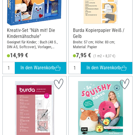
Kreativ-Set "Näh mit! Die
Burda Kopierpapier Weiß /
Kindernähschule"
Gelb
Geeignet für Kinder; : Buch (48 S.,
Breite: 57 cm; Höhe: 83 cm;
DIN A5, Softcover), Vorlagen,
Material: Papier
Urkunde
14,99 €
7,95 €
(1 m2 = 8,37 €)
Nähmaschinenführerschein, Stoff
für ein Modell, Filz, Stecknadeln,
Textilstift; DIN Format A5
In den Warenkorb
In den Warenkorb