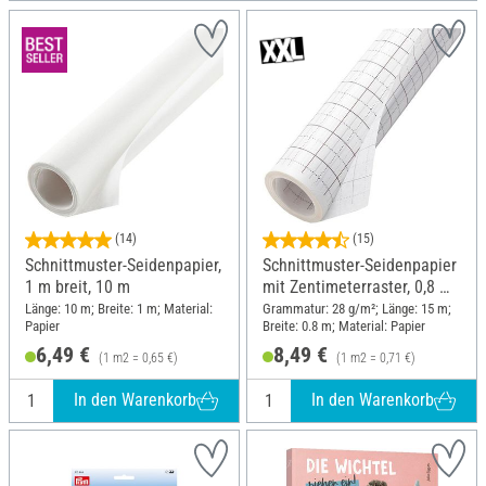
(14)
(15)
Schnittmuster-Seidenpapier,
Schnittmuster-Seidenpapier
1 m breit, 10 m
mit Zentimeterraster, 0,8 m
breit, 15 m
Länge: 10 m; Breite: 1 m; Material:
Grammatur: 28 g/m²; Länge: 15 m;
Papier
Breite: 0.8 m; Material: Papier
6,49 €
8,49 €
(1 m2 = 0,65 €)
(1 m2 = 0,71 €)
In den Warenkorb
In den Warenkorb