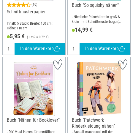
(10)
Buch "So squishy nähen"
Schnittmusterpapier
: Niedliche Plüschtiere in groß &
klein - mit Schnittmusterbogen;
Inhalt: 5 Stück; Breite: 150 cm;
Breite: 17.5 cm; Höhe: 21.6 cm
Höhe: 110 cm
14,99 €
5,95 €
(1 m2 = 0,72 €)
In den Warenkorb
In den Warenkorb
Buch "Nähen für Booklover"
Buch "Patchwork –
Kinderkleidung nähen"
: DIY Must-Haves für gemütliche
: Aus alt mach cool mit der