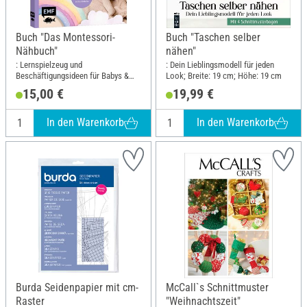
Buch "Das Montessori-
Buch "Taschen selber
Nähbuch"
nähen"
: Lernspielzeug und
: Dein Lieblingsmodell für jeden
Beschäftigungsideen für Babys &
Look; Breite: 19 cm; Höhe: 19 cm
Kleinkinder; Breite: 17 cm; Höhe: 21
15,00 €
19,99 €
cm
In den Warenkorb
In den Warenkorb
Burda Seidenpapier mit cm-
McCall`s Schnittmuster
Raster
"Weihnachtszeit"