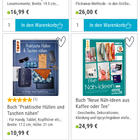
Lesemomente; Breite: 19.5 cm;
Flickwear-Methode - in den Größen
Höhe: 25 cm
74-140; Breite: 20.5 cm; Höhe: 24.1
16,99 €
26,00 €
cm
In den Warenkorb
In den Warenkorb
(1)
Buch "Neue Näh-Ideen aus
Kaffee oder Tee"
Buch "Praktische Hüllen und
: Geschenke, Dekorationen,
Taschen nähen"
Kleidung und Upcyclingideen einfach
: Für Handy, Tablet, Kopfhörer etc.;
selbst genäht. Mit
Breite: 17.2 cm; Höhe: 21 cm
24,99 €
Schnittmusterbogen; Breite: 21.5
10,99 €
cm; Höhe: 28.5 cm