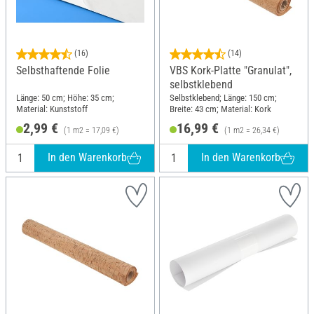
(16)
(14)
Selbsthaftende Folie
VBS Kork-Platte "Granulat",
selbstklebend
Länge: 50 cm; Höhe: 35 cm;
Selbstklebend; Länge: 150 cm;
Material: Kunststoff
Breite: 43 cm; Material: Kork
2,99 €
16,99 €
(1 m2 = 17,09 €)
(1 m2 = 26,34 €)
In den Warenkorb
In den Warenkorb