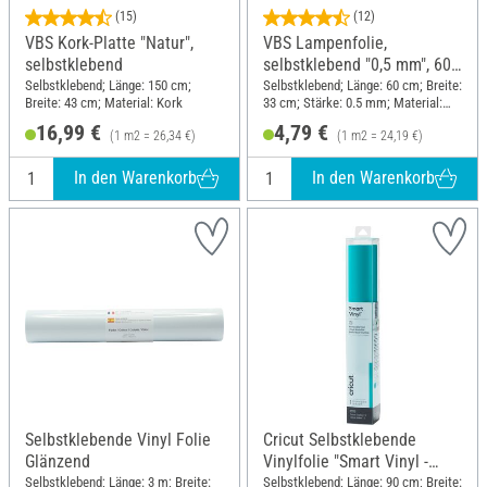
(15)
(12)
VBS Kork-Platte "Natur",
VBS Lampenfolie,
selbstklebend
selbstklebend "0,5 mm", 60
x 33 cm
Selbstklebend; Länge: 150 cm;
Selbstklebend; Länge: 60 cm; Breite:
Breite: 43 cm; Material: Kork
33 cm; Stärke: 0.5 mm; Material:
Kunststoff
16,99 €
4,79 €
(1 m2 = 26,34 €)
(1 m2 = 24,19 €)
In den Warenkorb
In den Warenkorb
Selbstklebende Vinyl Folie
Cricut Selbstklebende
Glänzend
Vinylfolie "Smart Vinyl -
Removable", 33 x 90 cm
Selbstklebend; Länge: 3 m; Breite:
Selbstklebend; Länge: 90 cm; Breite: