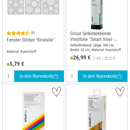
(4)
Cricut Selbstklebende
Vinylfolie "Smart Vinyl -
Fenster Sticker "Kristalle"
Removable", 33 x 360 cm
Selbstklebend; Länge: 360 cm;
Breite: 33 cm; Material: Kunststoff
Material: Kunststoff
26,99 €
(1 m2 = 22,72 €)
5,79 €
In den Warenkorb
In den Warenkorb