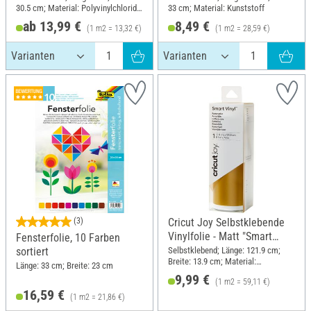
30.5 cm; Material: Polyvinylchlorid
33 cm; Material: Kunststoff
(PVC)
ab 13,99 €
8,49 €
(1 m2 = 13,32 €)
(1 m2 = 28,59 €)
(3)
Cricut Joy Selbstklebende
Vinylfolie - Matt "Smart
Fensterfolie, 10 Farben
Vinyl - Removable", 13,9 x
Selbstklebend; Länge: 121.9 cm;
sortiert
Breite: 13.9 cm; Material:
12
Länge: 33 cm; Breite: 23 cm
Kunststoff
9,99 €
(1 m2 = 59,11 €)
16,59 €
(1 m2 = 21,86 €)