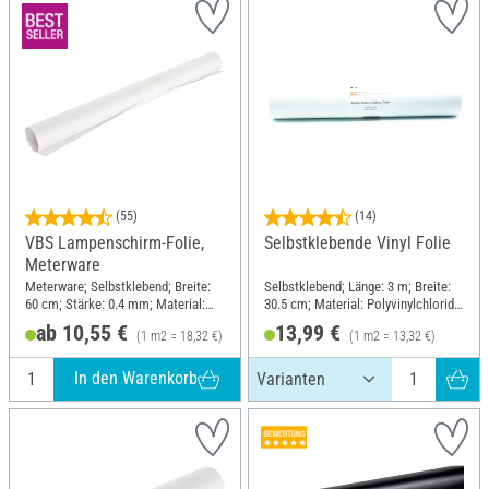
(55)
(14)
VBS Lampenschirm-Folie,
Selbstklebende Vinyl Folie
Meterware
Meterware; Selbstklebend; Breite:
Selbstklebend; Länge: 3 m; Breite:
60 cm; Stärke: 0.4 mm; Material:
30.5 cm; Material: Polyvinylchlorid
Kunststoff
(PVC)
ab 10,55 €
13,99 €
(1 m2 = 18,32 €)
(1 m2 = 13,32 €)
In den Warenkorb