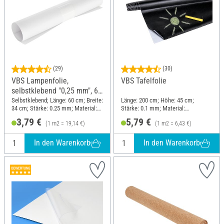
(29)
(30)
VBS Lampenfolie,
VBS Tafelfolie
selbstklebend "0,25 mm", 60
x 34 cm
Selbstklebend; Länge: 60 cm; Breite:
Länge: 200 cm; Höhe: 45 cm;
34 cm; Stärke: 0.25 mm; Material:
Stärke: 0.1 mm; Material:
Kunststoff
Kunststoff
3,79 €
5,79 €
(1 m2 = 19,14 €)
(1 m2 = 6,43 €)
In den Warenkorb
In den Warenkorb