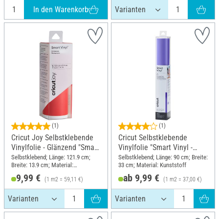
In den Warenkorb
(1)
(1)
Cricut Joy Selbstklebende
Cricut Selbstklebende
Vinylfolie - Glänzend "Smart
Vinylfolie "Smart Vinyl -
Vinyl - Permanent", 13,9
Permanent", 33 x 90 cm
Selbstklebend; Länge: 121.9 cm;
Selbstklebend; Länge: 90 cm; Breite:
Breite: 13.9 cm; Material:
33 cm; Material: Kunststoff
Kunststoff
9,99 €
ab 9,99 €
(1 m2 = 59,11 €)
(1 m2 = 37,00 €)