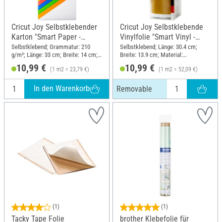
Cricut Joy Selbstklebender
Cricut Joy Selbstklebende
Karton "Smart Paper -
Vinylfolie "Smart Vinyl -
Brightbow Sampler"
Elegance", Removable
Selbstklebend; Grammatur: 210
Selbstklebend; Länge: 30.4 cm;
g/m²; Länge: 33 cm; Breite: 14 cm;
Breite: 13.9 cm; Material:
Material: Papier
Kunststoff
10,99 €
10,99 €
(1 m2 = 23,79 €)
(1 m2 = 52,09 €)
In den Warenkorb
Removable
(1)
(1)
Tacky Tape Folie
brother Klebefolie für