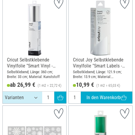
Cricut Selbstklebende
Cricut Joy Selbstklebende
Vinylfolie "Smart Vinyl -
Vinylfolie "Smart Labels -
Permanent", 33 x 360 cm
White", 13,9 x 121,9 cm
Selbstklebend; Länge: 360 cm;
Selbstklebend; Länge: 121.9 cm;
Breite: 33 cm; Material: Kunststoff
Breite: 13.9 cm; Material:
Kunststoff
ab 26,99 €
10,99 €
(1 m2 = 22,72 €)
(1 m2 = 65,03 €)
In den Warenkorb