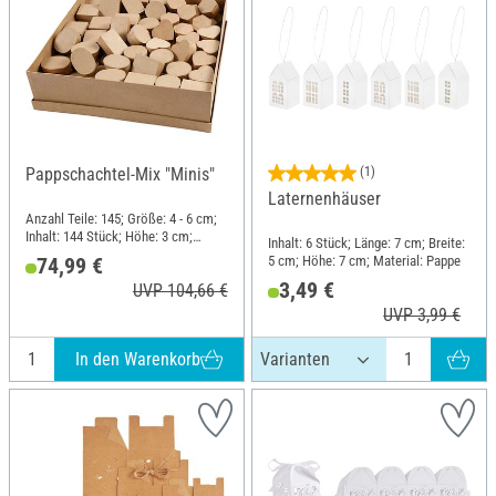
Pappschachtel-Mix "Minis"
(1)
Laternenhäuser
Anzahl Teile: 145; Größe: 4 - 6 cm;
Inhalt: 144 Stück; Höhe: 3 cm;
Inhalt: 6 Stück; Länge: 7 cm; Breite:
Material: Pappmaché
5 cm; Höhe: 7 cm; Material: Pappe
74,99 €
3,49 €
UVP 104,66 €
UVP 3,99 €
In den Warenkorb