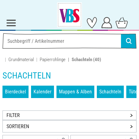
Grundmaterial
Papierrohlinge
Schachteln
(40)
SCHACHTELN
Bierdeckel
Kalender
Mappen & Alben
Schachteln
Tüte
FILTER
SORTIEREN