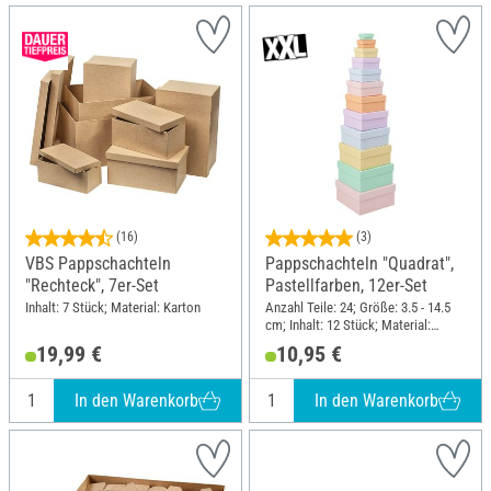
(16)
(3)
VBS Pappschachteln
Pappschachteln "Quadrat",
"Rechteck", 7er-Set
Pastellfarben, 12er-Set
Inhalt: 7 Stück; Material: Karton
Anzahl Teile: 24; Größe: 3.5 - 14.5
cm; Inhalt: 12 Stück; Material:
Pappe
19,99 €
10,95 €
In den Warenkorb
In den Warenkorb