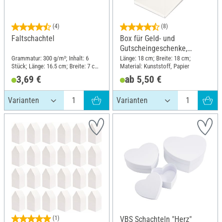
(4)
(8)
Faltschachtel
Box für Geld- und
Gutscheingeschenke,
Transparent
Grammatur: 300 g/m²; Inhalt: 6
Länge: 18 cm; Breite: 18 cm;
Stück; Länge: 16.5 cm; Breite: 7 cm;
Material: Kunststoff, Papier
Material: Papier
3,69 €
ab 5,50 €
(1)
VBS Schachteln "Herz"