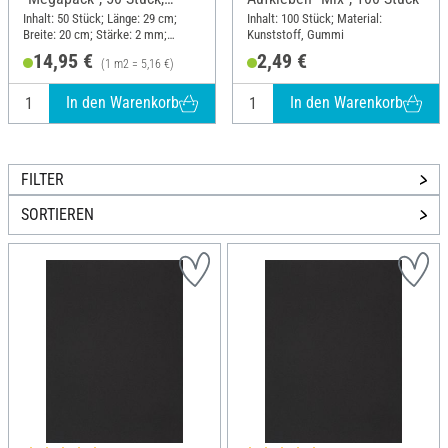
farbig sortiert
Inhalt: 50 Stück; Länge: 29 cm;
Inhalt: 100 Stück; Material:
Breite: 20 cm; Stärke: 2 mm;
Kunststoff, Gummi
Material: Moosgummi
14,95 €
2,49 €
(1 m2 = 5,16 €)
In den Warenkorb
In den Warenkorb
FILTER
SORTIEREN