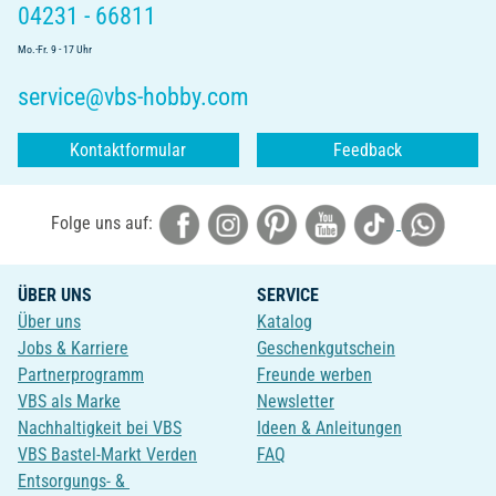
04231 - 66811
Mo.-Fr. 9 - 17 Uhr
service@vbs-hobby.com
Kontaktformular
Feedback
Folge uns auf:
ÜBER UNS
SERVICE
Über uns
Katalog
Jobs & Karriere
Geschenkgutschein
Partnerprogramm
Freunde werben
VBS als Marke
Newsletter
Nachhaltigkeit bei VBS
Ideen & Anleitungen
VBS Bastel-Markt Verden
FAQ
Entsorgungs- &