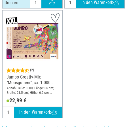
In den Warenkorb
Unicorn
(2)
Jumbo Creativ-Mix
"Moosgummi", ca. 1.000
Teile
Anzahl Teile: 1000; Länge: 35 cm;
Breite: 21.5 cm; Höhe: 6.2 cm;
Material: Moosgummi
22,99 €
In den Warenkorb