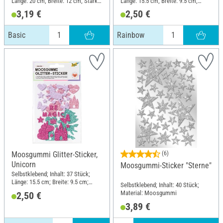
Länge: 20 cm; Breite: 12 cm; Stärke:
Länge: 15.5 cm; Breite: 9.5 cm;
2 mm; Material: Moosgummi
Material: Moosgummi
3,19 €
2,50 €
Basic
Rainbow
Moosgummi Glitter-Sticker,
(6)
Unicorn
Moosgummi-Sticker "Sterne"
Selbstklebend; Inhalt: 37 Stück;
Länge: 15.5 cm; Breite: 9.5 cm;
Selbstklebend; Inhalt: 40 Stück;
Material: Moosgummi
Material: Moosgummi
2,50 €
3,89 €