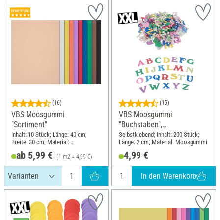
(16)
(15)
VBS Moosgummi
VBS Moosgummi
"Sortiment"
"Buchstaben",
selbstklebend, 200 Stück
Inhalt: 10 Stück; Länge: 40 cm;
Selbstklebend; Inhalt: 200 Stück;
Breite: 30 cm; Material:
Länge: 2 cm; Material: Moosgummi
Moosgummi
ab 5,99 €
4,99 €
(1 m2 = 4,99 €)
In den Warenkorb