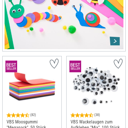
(82)
(38)
VBS Moosgummi
VBS Wackelaugen zum
"Megapack", 50 Stück,
Aufkleben "Mix", 100 Stück