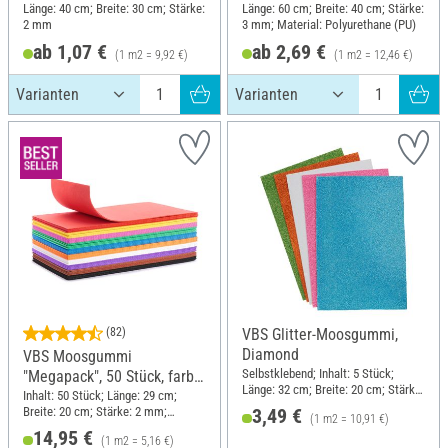
Länge: 40 cm; Breite: 30 cm; Stärke:
Länge: 60 cm; Breite: 40 cm; Stärke:
2 mm
3 mm; Material: Polyurethane (PU)
ab 1,07 €
ab 2,69 €
(1 m2 = 9,92 €)
(1 m2 = 12,46 €)
(82)
VBS Glitter-Moosgummi,
Diamond
VBS Moosgummi
Selbstklebend; Inhalt: 5 Stück;
"Megapack", 50 Stück, farbig
Länge: 32 cm; Breite: 20 cm; Stärke:
sortiert
Inhalt: 50 Stück; Länge: 29 cm;
1.6 mm; Material: Kunststoff
Breite: 20 cm; Stärke: 2 mm;
3,49 €
(1 m2 = 10,91 €)
Material: Moosgummi
14,95 €
(1 m2 = 5,16 €)