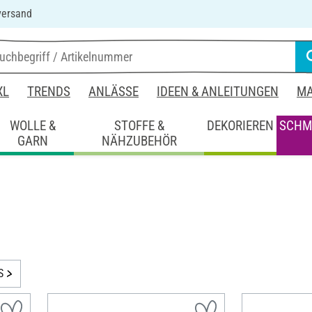
versand
XL
TRENDS
ANLÄSSE
IDEEN & ANLEITUNGEN
MA
WOLLE &
STOFFE &
DEKORIEREN
SCHM
GARN
NÄHZUBEHÖR
S