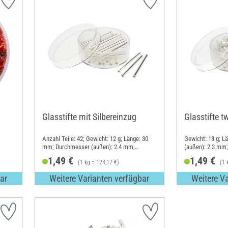
Glasstifte mit Silbereinzug
Glasstifte 
Anzahl Teile: 42; Gewicht: 12 g; Länge: 30
Gewicht: 13 g; 
mm; Durchmesser (außen): 2.4 mm;
(außen): 2.3 mm;
Material: Glas
1,49 €
1,49 €
(1 kg = 124,17 €)
(1 
ar
Weitere Varianten verfügbar
Weitere V