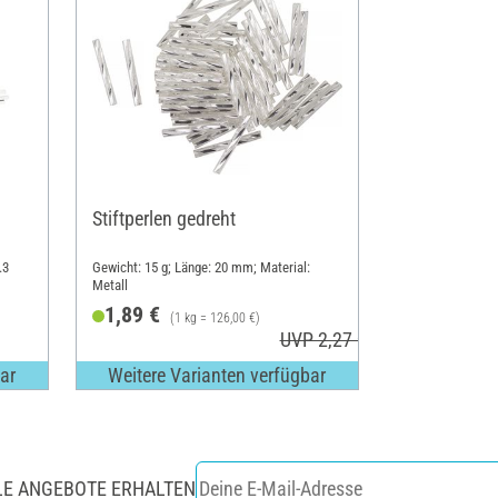
Stiftperlen gedreht
.3
Gewicht: 15 g; Länge: 20 mm; Material:
Metall
1,89 €
(1 kg = 126,00 €)
UVP 2,27 €
ar
Weitere Varianten verfügbar
LE ANGEBOTE ERHALTEN