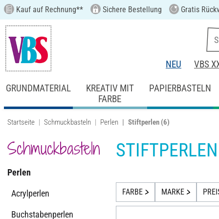
Kauf auf Rechnung**
Sichere Bestellung
Gratis Rück
NEU
VBS X
GRUNDMATERIAL
KREATIV MIT
PAPIERBASTELN
FARBE
Startseite
Schmuckbasteln
Perlen
Stiftperlen
(6)
Schmuckbasteln
STIFTPERLEN
Perlen
FARBE
MARKE
PREI
Acrylperlen
Buchstabenperlen