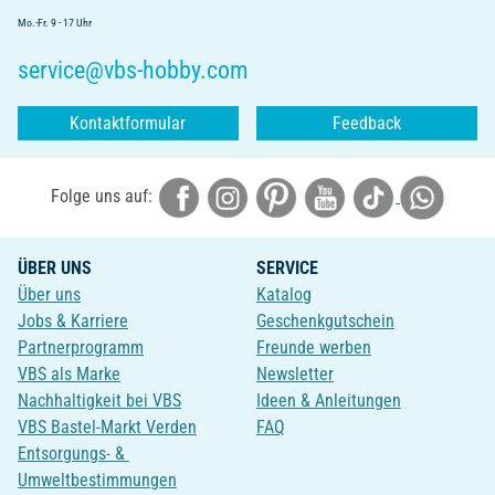
Mo.-Fr. 9 - 17 Uhr
service@vbs-hobby.com
Kontaktformular
Feedback
Folge uns auf:
ÜBER UNS
SERVICE
Über uns
Katalog
Jobs & Karriere
Geschenkgutschein
Partnerprogramm
Freunde werben
VBS als Marke
Newsletter
Nachhaltigkeit bei VBS
Ideen & Anleitungen
VBS Bastel-Markt Verden
FAQ
Entsorgungs- &
Umweltbestimmungen