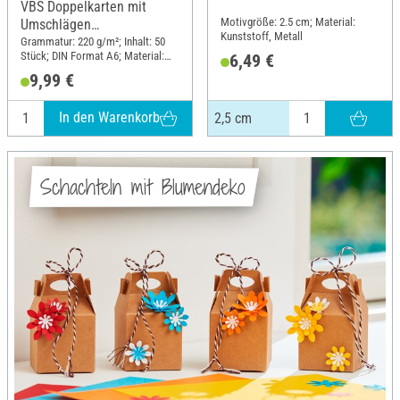
VBS Doppelkarten mit
Motivgröße: 2.5 cm; Material:
Umschlägen
Kunststoff, Metall
"Pastellfarben", 50 Stück
Grammatur: 220 g/m²; Inhalt: 50
Stück; DIN Format A6; Material:
6,49 €
Papier
9,99 €
In den Warenkorb
2,5 cm
Schachteln mit Blumendeko