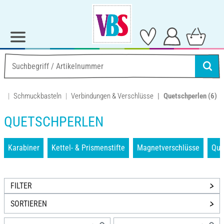
Schmuckbasteln
Verbindungen & Verschlüsse
Quetschperlen
(6)
QUETSCHPERLEN
Karabiner
Kettel- & Prismenstifte
Magnetverschlüsse
Que
FILTER
SORTIEREN