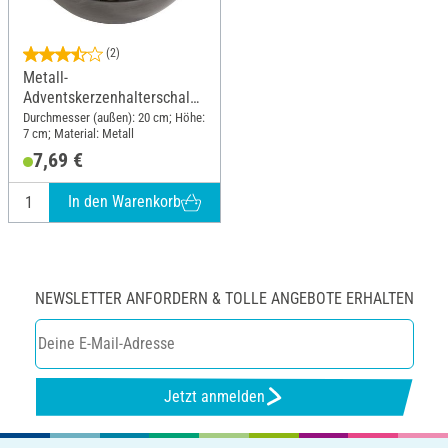
(2)
Metall-
Adventskerzenhalterschale
für 4 Stabkerzen
Durchmesser (außen): 20 cm; Höhe:
7 cm; Material: Metall
7,69 €
In den Warenkorb
NEWSLETTER ANFORDERN & TOLLE ANGEBOTE ERHALTEN
Jetzt anmelden