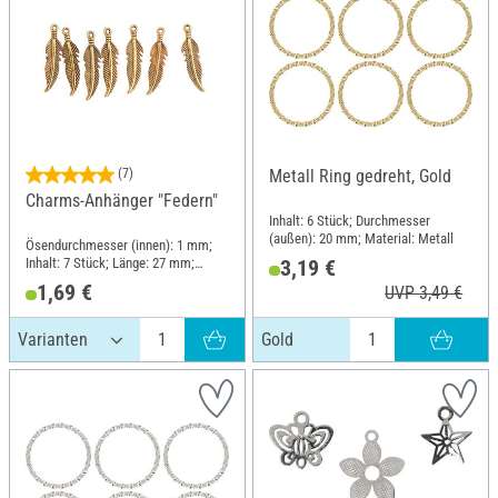
(7)
Metall Ring gedreht, Gold
Charms-Anhänger "Federn"
Inhalt: 6 Stück; Durchmesser
(außen): 20 mm; Material: Metall
Ösendurchmesser (innen): 1 mm;
Inhalt: 7 Stück; Länge: 27 mm;
3,19 €
Breite: 7 mm; Stärke: 2 mm;
1,69 €
UVP 3,49 €
Material: Metall
Gold