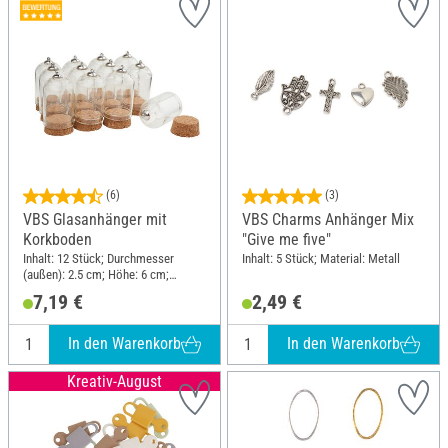
(6)
(3)
VBS Glasanhänger mit
VBS Charms Anhänger Mix
Korkboden
"Give me five"
Inhalt: 12 Stück; Durchmesser
Inhalt: 5 Stück; Material: Metall
(außen): 2.5 cm; Höhe: 6 cm;
Material: Glas, Kork
7,19 €
2,49 €
In den Warenkorb
In den Warenkorb
Kreativ-August