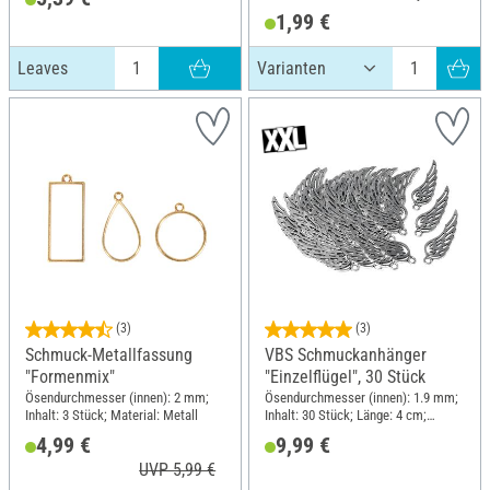
(PES)
1,99 €
Leaves
(3)
(3)
Schmuck-Metallfassung
VBS Schmuckanhänger
"Formenmix"
"Einzelflügel", 30 Stück
Ösendurchmesser (innen): 2 mm;
Ösendurchmesser (innen): 1.9 mm;
Inhalt: 3 Stück; Material: Metall
Inhalt: 30 Stück; Länge: 4 cm;
Breite: 1.1 cm; Material: Metall
4,99 €
9,99 €
UVP 5,99 €