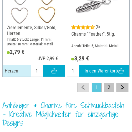
Zierelemente, Silber/Gold,
(8)
Herzen
Charms "Feather", 5tlg.
Inhalt: 6 Stück; Länge: 11 mm;
Breite: 10 mm; Material: Metall
Anzahl Teile: 5; Material: Metall
2,79 €
3,29 €
UVP 2,99 €
In den Warenkorb
Herzen
1
2
Anhänger & Charms fürs Schmuckbasteln
– Kreative Möglichkeiten für einzigartige
Designs