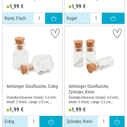
Breite: 2 cm; Material: Glas
Durchmesser (außen): 1.7 cm;
1,99 €
1,99 €
Material: Glas
Rund, Flach
Kugel
Anhänger Glasflasche, Eckig
Anhänger Glasflasche,
Zylinder, Klein
Ösendurchmesser (innen): 5.3 mm;
Ösendurchmesser (innen): 5.5 mm;
Inhalt: 2 Stück; Länge: 2.5 cm;
Inhalt: 3 Stück; Länge: 2.2 cm;
Breite: 1.5 cm; Material: Glas
Durchmesser (außen): 1.1 cm;
1,99 €
1,99 €
Material: Glas
Eckig
Zylinder, Klein