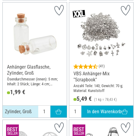
Anhänger Glasflasche,
(41)
Zylinder, Groß
VBS Anhänger-Mix
Ösendurchmesser (innen): 5 mm;
"Scrapbook"
Inhalt: 2 Stück; Länge: 4 cm;
Anzahl Teile: 140; Gewicht: 70 g;
Durchmesser (außen): 1.8 cm;
Material: Kunststoff
1,99 €
Material: Glas
5,49 €
(1 kg = 78,43 €)
In den Warenkorb
Zylinder, Groß