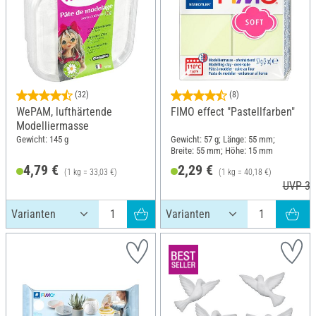
(32)
(8)
WePAM, lufthärtende
FIMO effect "Pastellfarben"
Modelliermasse
Gewicht: 145 g
Gewicht: 57 g; Länge: 55 mm;
Breite: 55 mm; Höhe: 15 mm
4,79 €
2,29 €
(1 kg = 33,03 €)
(1 kg = 40,18 €)
UVP 3,