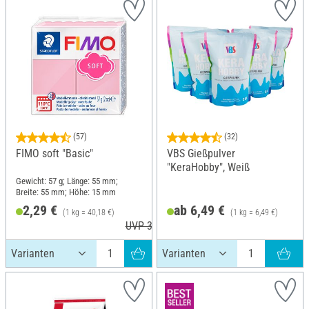
(57)
(32)
FIMO soft "Basic"
VBS Gießpulver
"KeraHobby", Weiß
Gewicht: 57 g; Länge: 55 mm;
Breite: 55 mm; Höhe: 15 mm
2,29 €
ab 6,49 €
(1 kg = 40,18 €)
(1 kg = 6,49 €)
UVP 3,60 €