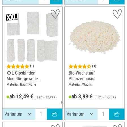
(1)
(3)
XXL Gipsbinden
Bio-Wachs auf
Modelliergewebe
Pflanzenbasis
Grosspackung
Material: Baumwolle
Material: Wachs
ab 12,49 €
ab 8,99 €
(1 kg = 12,49 €)
(1 kg = 17,98 €)
UVP 13,49 €