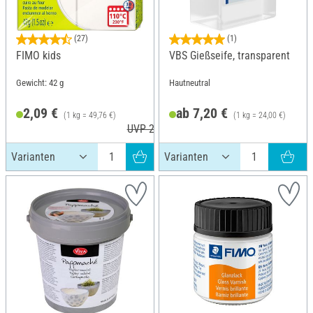
(27)
(1)
FIMO kids
VBS Gießseife, transparent
Gewicht: 42 g
Hautneutral
2,09 €
ab 7,20 €
(1 kg = 49,76 €)
(1 kg = 24,00 €)
UVP 2,95 €