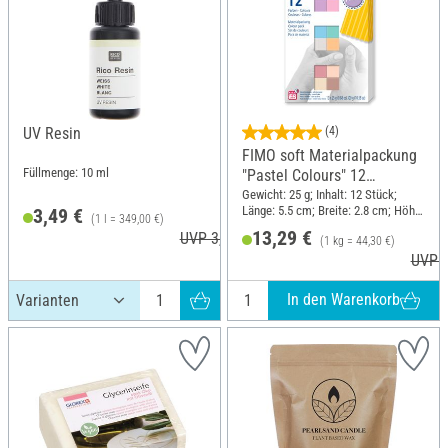
UV Resin
(4)
FIMO soft Materialpackung
Füllmenge: 10 ml
"Pastel Colours" 12
Halbblöcke, 300 g
Gewicht: 25 g; Inhalt: 12 Stück;
Länge: 5.5 cm; Breite: 2.8 cm; Höhe:
3,49 €
(1 l = 349,00 €)
1.3 cm
13,29 €
UVP 3,99 €
(1 kg = 44,30 €)
UVP 1
In den Warenkorb