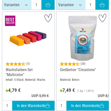
(3)
(20)
Wachsfarben-Set
Gießbeton "Creastone"
"Multicolor"
Inhalt: 5 Stück; Material: Wachs
Material: Beton
4,79 €
7,49 €
(1 kg = 7,49 €)
UVP 5,99 €
UVP 8,9
In den Warenkorb
In den Warenkorb