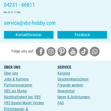
04231 - 66811
Mo.-Fr. 9 - 17 Uhr
service@vbs-hobby.com
Kontaktformular
Feedback
Folge uns auf:
ÜBER UNS
SERVICE
Über uns
Katalog
Jobs & Karriere
Geschenkgutschein
Partnerprogramm
Freunde werben
VBS als Marke
Newsletter
Nachhaltigkeit bei VBS
Ideen & Anleitungen
VBS Bastel-Markt Verden
FAQ
Entsorgungs- &