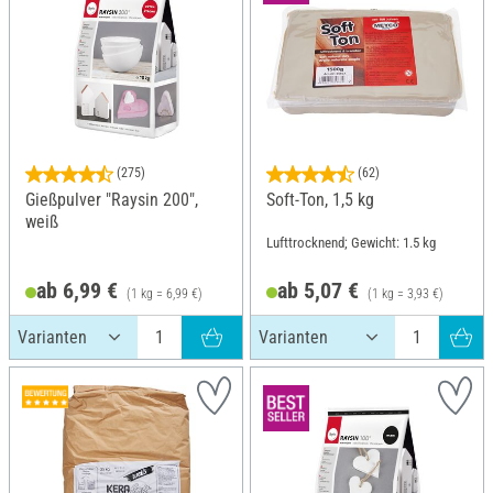
(275)
(62)
Gießpulver "Raysin 200",
Soft-Ton, 1,5 kg
weiß
Lufttrocknend; Gewicht: 1.5 kg
ab 6,99 €
ab 5,07 €
(1 kg = 6,99 €)
(1 kg = 3,93 €)