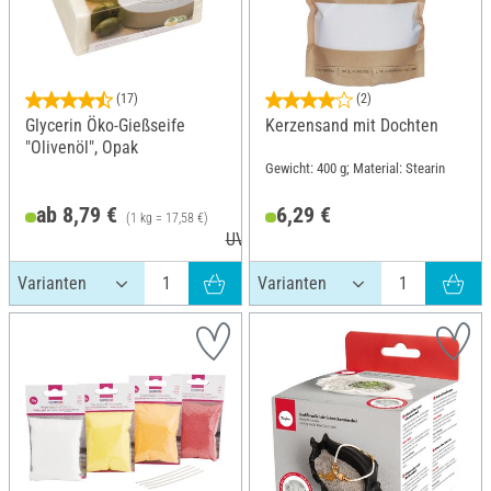
(17)
(2)
Glycerin Öko-Gießseife
Kerzensand mit Dochten
"Olivenöl", Opak
Gewicht: 400 g; Material: Stearin
ab 8,79 €
6,29 €
(1 kg = 17,58 €)
UVP 10,49 €