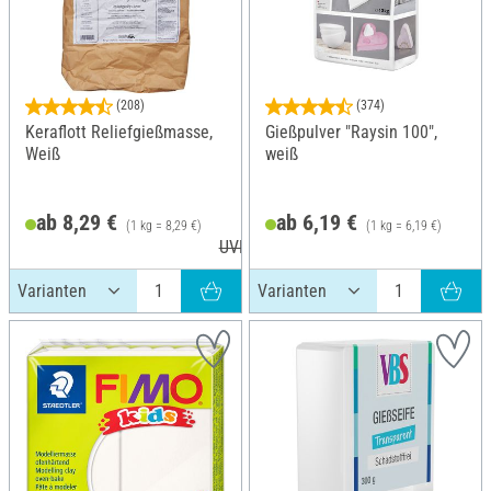
(208)
(374)
Keraflott Reliefgießmasse,
Gießpulver "Raysin 100",
Weiß
weiß
ab 8,29 €
ab 6,19 €
(1 kg = 8,29 €)
(1 kg = 6,19 €)
UVP 120,00 €