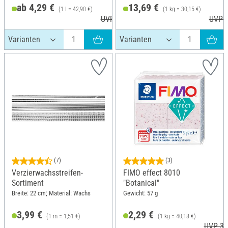
ab 4,29 €
13,69 €
(1 l = 42,90 €)
(1 kg = 30,15 €)
UVP 5,40 €
UVP 2
(7)
(3)
Verzierwachsstreifen-
FIMO effect 8010
Sortiment
"Botanical"
Breite: 22 cm; Material: Wachs
Gewicht: 57 g
3,99 €
2,29 €
(1 m = 1,51 €)
(1 kg = 40,18 €)
UVP 3,