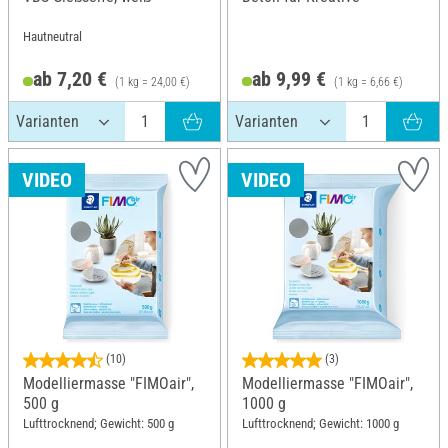
Hautneutral
ab 7,20 €
ab 9,99 €
(1 kg = 24,00 €)
(1 kg = 6,66 €)
VIDEO
VIDEO
(10)
(3)
Modelliermasse "FIMOair",
Modelliermasse "FIMOair",
500 g
1000 g
Lufttrocknend; Gewicht: 500 g
Lufttrocknend; Gewicht: 1000 g