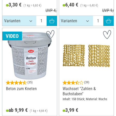
3,30 €
6,40 €
(1 kg = 6,60 €)
(1 kg = 6,40 €)
UVP 4,75 €
UVP 9,0
VIDEO
(35)
(39)
Beton zum Kneten
Wachsset "Zahlen &
Buchstaben"
Inhalt: 158 Stück; Material: Wachs
ab 9,99 €
3,99 €
(1 kg = 6,66 €)