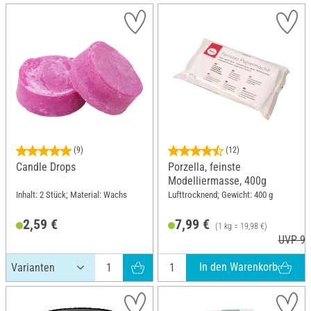
(9)
(12)
Candle Drops
Porzella, feinste
Modelliermasse, 400g
Inhalt: 2 Stück; Material: Wachs
Lufttrocknend; Gewicht: 400 g
2,59 €
7,99 €
(1 kg = 19,98 €)
UVP 9,
In den Warenkorb