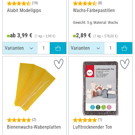
(19)
(8)
Alabit Modellgips
Wachs-Färbepastillen
Gewicht: 5 g; Material: Wachs
ab 3,99 €
2,89 €
(1 kg = 3,99 €)
(1 kg = 578,00 €)
(2)
(1)
Bienenwachs-Wabenplatten
Lufttrocknender Ton