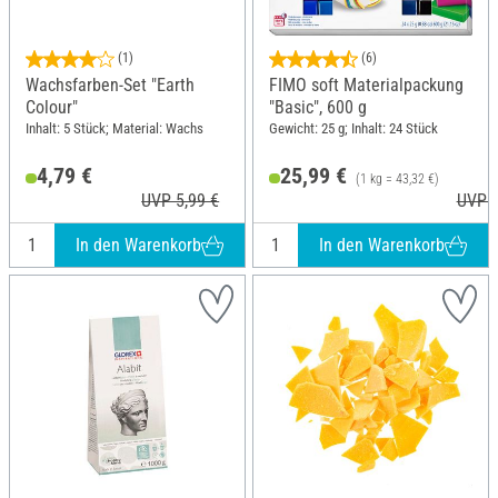
(1)
(6)
Wachsfarben-Set "Earth
FIMO soft Materialpackung
Colour"
"Basic", 600 g
Inhalt: 5 Stück; Material: Wachs
Gewicht: 25 g; Inhalt: 24 Stück
4,79 €
25,99 €
(1 kg = 43,32 €)
UVP 5,99 €
UVP 3
In den Warenkorb
In den Warenkorb