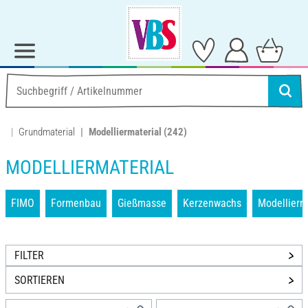
Grundmaterial
Modelliermaterial
(242)
MODELLIERMATERIAL
FIMO
Formenbau
Gießmasse
Kerzenwachs
Modellier
FILTER
SORTIEREN