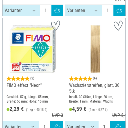
(2)
(6)
FIMO effect "Neon"
Wachszierstreifen, glatt, 30
Stk
Gewicht: 57 g; Länge: 55 mm;
Inhalt: 30 Stück; Länge: 20 cm;
Breite: 55 mm; Höhe: 15 mm
Breite: 1 mm; Material: Wachs
2,29 €
4,59 €
(1 kg = 40,18 €)
(1 m = 0,77 €)
UVP 3,60 €
UVP 5,4