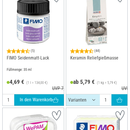
(5)
(44)
FIMO Seidenmatt-Lack
Keramin Reliefgießmasse
Füllmenge: 35 ml
4,69 €
ab 5,79 €
(1 l = 134,00 €)
(1 kg = 5,79 €)
UVP 7,30 €
UVP 
In den Warenkorb