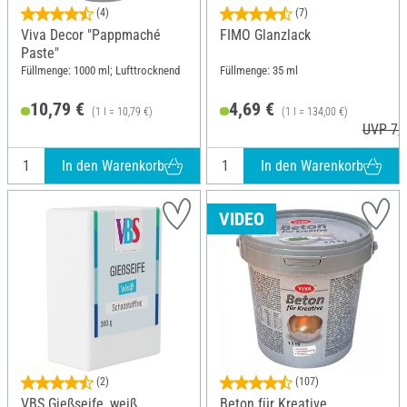
(4)
(7)
Viva Decor "Pappmaché
FIMO Glanzlack
Paste"
Füllmenge: 1000 ml; Lufttrocknend
Füllmenge: 35 ml
10,79 €
4,69 €
(1 l = 10,79 €)
(1 l = 134,00 €)
UVP 7,3
In den Warenkorb
In den Warenkorb
VIDEO
(2)
(107)
VBS Gießseife, weiß
Beton für Kreative