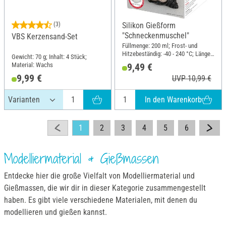
(3)
Silikon Gießform
"Schneckenmuschel"
VBS Kerzensand-Set
Füllmenge: 200 ml; Frost- und
Hitzebeständig: -40 - 240 °C; Länge:
Gewicht: 70 g; Inhalt: 4 Stück;
14.8 cm; Breite: 10 cm; Höhe: 6.3
Material: Wachs
9,49 €
cm; Material: Silikon
9,99 €
UVP 10,99 €
In den Warenkorb
1
2
3
4
5
6
Modelliermaterial & Gießmassen
Entdecke hier die große Vielfalt von Modelliermaterial und
Gießmassen, die wir dir in dieser Kategorie zusammengestellt
haben. Es gibt viele verschiedene Materialen, mit denen du
modellieren und gießen kannst.