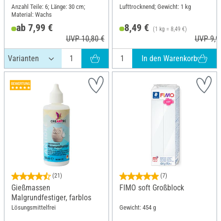
Anzahl Teile: 6; Länge: 30 cm;
Lufttrocknend; Gewicht: 1 kg
Material: Wachs
ab 7,99 €
8,49 €
(1 kg = 8,49 €)
UVP 10,80 €
UVP 9,9
In den Warenkorb
(21)
(7)
Gießmassen
FIMO soft Großblock
Malgrundfestiger, farblos
Lösungsmittelfrei
Gewicht: 454 g