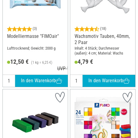
(3)
(18)
Modelliermasse "FIMOair"
Wachsmotiv Tauben, 40mm,
2 Paar
Lufttrocknend; Gewicht: 2000 g
Inhalt: 4 Stück; Durchmesser
(außen): 4 cm; Material: Wachs
12,50 €
4,79 €
(1 kg = 6,25 €)
UVP 16,30 €
In den Warenkorb
In den Warenkorb