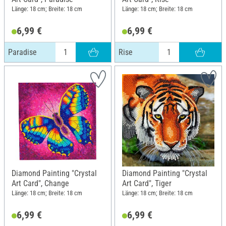
Länge: 18 cm; Breite: 18 cm
Länge: 18 cm; Breite: 18 cm
6,99 €
6,99 €
Paradise
Rise
Diamond Painting "Crystal
Diamond Painting "Crystal
Art Card", Change
Art Card", Tiger
Länge: 18 cm; Breite: 18 cm
Länge: 18 cm; Breite: 18 cm
6,99 €
6,99 €