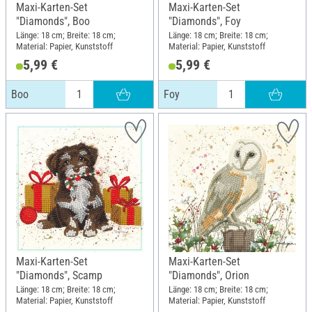
Maxi-Karten-Set
Maxi-Karten-Set
"Diamonds", Boo
"Diamonds", Foy
Länge: 18 cm; Breite: 18 cm;
Länge: 18 cm; Breite: 18 cm;
Material: Papier, Kunststoff
Material: Papier, Kunststoff
5,99 €
5,99 €
Boo
Foy
Maxi-Karten-Set
Maxi-Karten-Set
"Diamonds", Scamp
"Diamonds", Orion
Länge: 18 cm; Breite: 18 cm;
Länge: 18 cm; Breite: 18 cm;
Material: Papier, Kunststoff
Material: Papier, Kunststoff