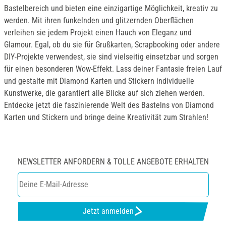
Bastelbereich und bieten eine einzigartige Möglichkeit, kreativ zu
werden. Mit ihren funkelnden und glitzernden Oberflächen
verleihen sie jedem Projekt einen Hauch von Eleganz und
Glamour. Egal, ob du sie für Grußkarten, Scrapbooking oder andere
DIY-Projekte verwendest, sie sind vielseitig einsetzbar und sorgen
für einen besonderen Wow-Effekt. Lass deiner Fantasie freien Lauf
und gestalte mit Diamond Karten und Stickern individuelle
Kunstwerke, die garantiert alle Blicke auf sich ziehen werden.
Entdecke jetzt die faszinierende Welt des Bastelns von Diamond
Karten und Stickern und bringe deine Kreativität zum Strahlen!
NEWSLETTER ANFORDERN & TOLLE ANGEBOTE ERHALTEN
Jetzt anmelden