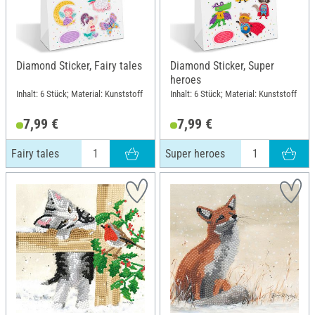
Diamond Sticker, Fairy tales
Diamond Sticker, Super
heroes
Inhalt: 6 Stück; Material: Kunststoff
Inhalt: 6 Stück; Material: Kunststoff
7,99 €
7,99 €
Fairy tales
Super heroes