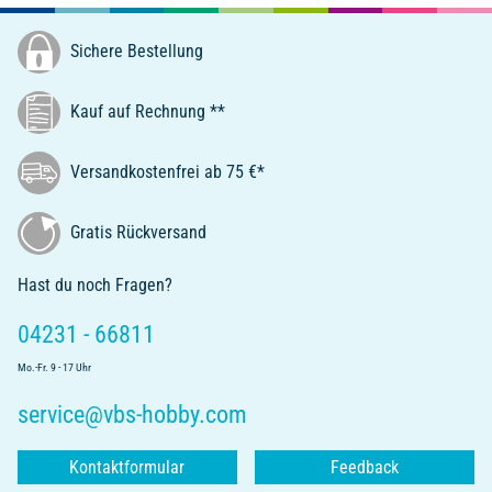
Sichere Bestellung
Kauf auf Rechnung **
Versandkostenfrei ab 75 €*
Gratis Rückversand
Hast du noch Fragen?
04231 - 66811
Mo.-Fr. 9 - 17 Uhr
service@vbs-hobby.com
Kontaktformular
Feedback