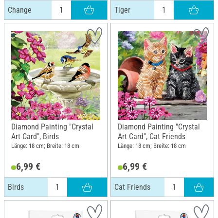
Change
Tiger
Diamond Painting "Crystal
Diamond Painting "Crystal
Art Card", Birds
Art Card", Cat Friends
Länge: 18 cm; Breite: 18 cm
Länge: 18 cm; Breite: 18 cm
6,99 €
6,99 €
Birds
Cat Friends