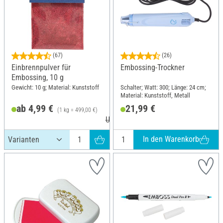
(67)
(26)
Einbrennpulver für
Embossing-Trockner
Embossing, 10 g
Gewicht: 10 g; Material: Kunststoff
Schalter; Watt: 300; Länge: 24 cm;
Material: Kunststoff, Metall
ab 4,99 €
21,99 €
(1 kg = 499,00 €)
UVP 7,40 €
In den Warenkorb