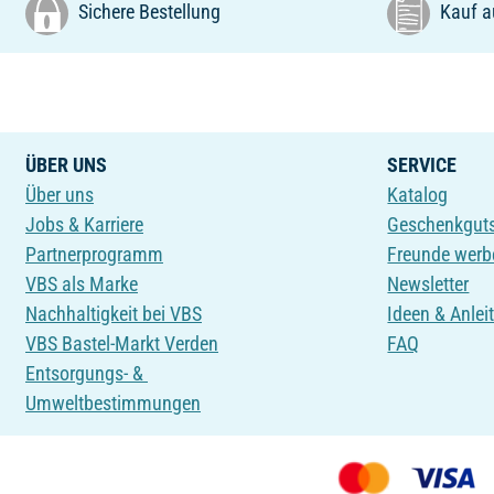
Sichere Bestellung
Kauf a
ÜBER UNS
SERVICE
Über uns
Katalog
Jobs & Karriere
Geschenkgut
Partnerprogramm
Freunde werb
VBS als Marke
Newsletter
Nachhaltigkeit bei VBS
Ideen & Anlei
VBS Bastel-Markt Verden
FAQ
Entsorgungs- &
Umweltbestimmungen