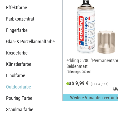
Effektfarbe
Farbkonzentrat
Fingerfarbe
Glas- & Porzellanmalfarbe
Kreidefarbe
edding 5200 "Permanentspr
Künstlerfarbe
Seidenmatt
Füllmenge: 200 ml
Linolfarbe
ab 9,99 €
(1 l = 49,95 €)
Outdoorfarbe
UV
Weitere Varianten verfügb
Pouring Farbe
Schulmalfarbe