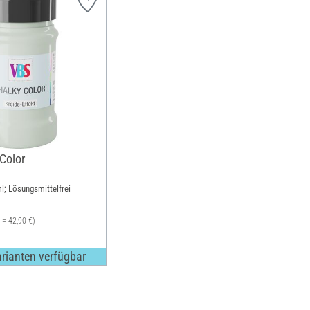
Color
l; Lösungsmittelfrei
l = 42,90 €)
arianten verfügbar