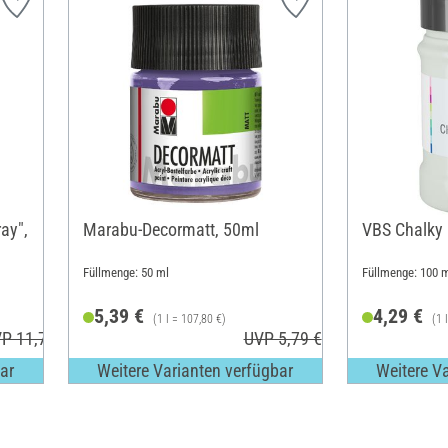
ay",
Marabu-Decormatt, 50ml
VBS Chalky 
Füllmenge: 50 ml
Füllmenge: 100 m
5,39 €
4,29 €
(1 l = 107,80 €)
(1 
P 11,79 €
UVP 5,79 €
ar
Weitere Varianten verfügbar
Weitere V