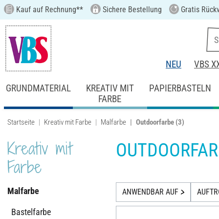
Kauf auf Rechnung**
Sichere Bestellung
Gratis Rück
NEU
VBS X
GRUNDMATERIAL
KREATIV MIT
PAPIERBASTELN
FARBE
Startseite
Kreativ mit Farbe
Malfarbe
Outdoorfarbe
(3)
Kreativ mit
OUTDOORFAR
Farbe
Malfarbe
ANWENDBAR AUF
AUFT
Bastelfarbe