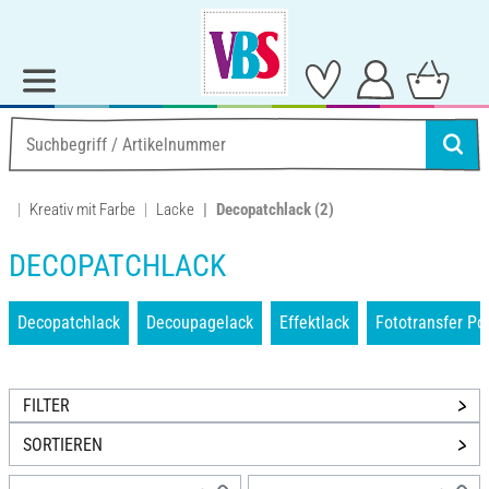
Kreativ mit Farbe
Lacke
Decopatchlack
(2)
DECOPATCHLACK
Decopatchlack
Decoupagelack
Effektlack
Fototransfer Po
FILTER
SORTIEREN