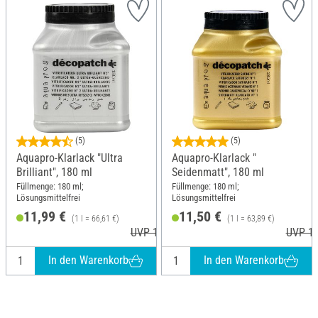
(5)
(5)
Aquapro-Klarlack "Ultra
Aquapro-Klarlack "
Brilliant", 180 ml
Seidenmatt", 180 ml
Füllmenge: 180 ml;
Füllmenge: 180 ml;
Lösungsmittelfrei
Lösungsmittelfrei
11,99 €
11,50 €
(1 l = 66,61 €)
(1 l = 63,89 €)
UVP 12,40 €
UVP 11
In den Warenkorb
In den Warenkorb