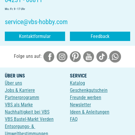
Mo.-Fr. 9 - 17 Uhr
service@vbs-hobby.com
Kontaktformular
Feedback
Folge uns auf:
ÜBER UNS
SERVICE
Über uns
Katalog
Jobs & Karriere
Geschenkgutschein
Partnerprogramm
Freunde werben
VBS als Marke
Newsletter
Nachhaltigkeit bei VBS
Ideen & Anleitungen
VBS Bastel-Markt Verden
FAQ
Entsorgungs- &
Umweltbestimmungen