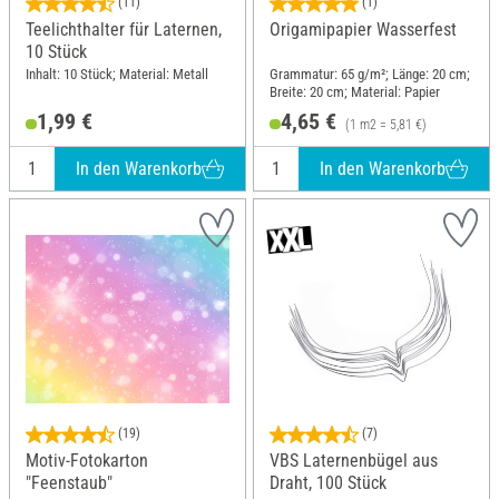
(11)
(1)
Teelichthalter für Laternen,
Origamipapier Wasserfest
10 Stück
Inhalt: 10 Stück; Material: Metall
Grammatur: 65 g/m²; Länge: 20 cm;
Breite: 20 cm; Material: Papier
1,99 €
4,65 €
(1 m2 = 5,81 €)
In den Warenkorb
In den Warenkorb
(19)
(7)
Motiv-Fotokarton
VBS Laternenbügel aus
"Feenstaub"
Draht, 100 Stück