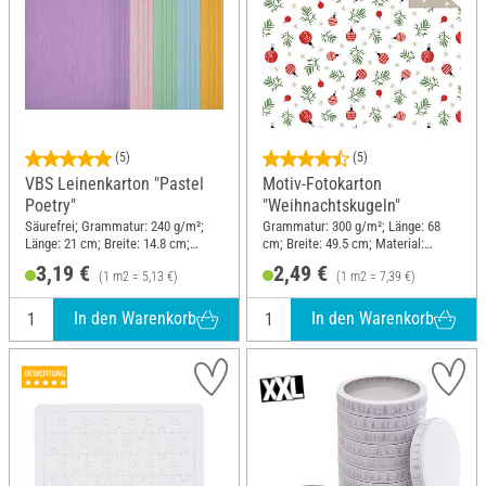
(5)
(5)
VBS Leinenkarton "Pastel
Motiv-Fotokarton
Poetry"
"Weihnachtskugeln"
Säurefrei; Grammatur: 240 g/m²;
Grammatur: 300 g/m²; Länge: 68
Länge: 21 cm; Breite: 14.8 cm;
cm; Breite: 49.5 cm; Material:
Material: Papier
Frischzellulose
3,19 €
2,49 €
(1 m2 = 5,13 €)
(1 m2 = 7,39 €)
In den Warenkorb
In den Warenkorb