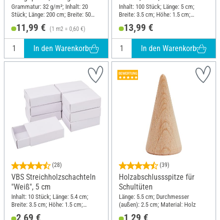
20 Stück
Grammatur: 32 g/m²; Inhalt: 20
Inhalt: 100 Stück; Länge: 5 cm;
Stück; Länge: 200 cm; Breite: 50
Breite: 3.5 cm; Höhe: 1.5 cm;
cm; Material: Papier
Material: Karton
11,99 €
13,99 €
(1 m2 = 0,60 €)
In den Warenkorb
In den Warenkorb
(28)
(39)
VBS Streichholzschachteln
Holzabschlussspitze für
"Weiß", 5 cm
Schultüten
Inhalt: 10 Stück; Länge: 5.4 cm;
Länge: 5.5 cm; Durchmesser
Breite: 3.5 cm; Höhe: 1.5 cm;
(außen): 2.5 cm; Material: Holz
Material: Karton
2,69 €
1,29 €