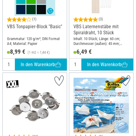
(1)
(3)
VBS Tonpapier-Block "Basic"
VBS Laternenstäbe mit
Spiraldraht, 10 Stück
Grammatur: 120 g/m²; DIN Format
Inhalt: 10 Stück; Länge: 60 cm;
A4; Material: Papier
Durchmesser (außen): 45 mm;
Material: Holz, Metall
8,99 €
6,49 €
(1 m2 = 1,44 €)
In den Warenkorb
In den Warenkorb