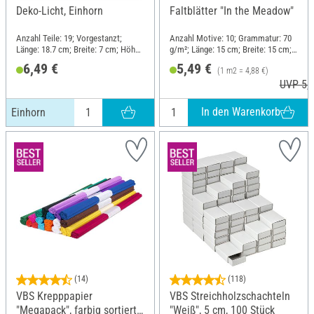
Deko-Licht, Einhorn
Faltblätter "In the Meadow"
Anzahl Teile: 19; Vorgestanzt;
Anzahl Motive: 10; Grammatur: 70
Länge: 18.7 cm; Breite: 7 cm; Höhe:
g/m²; Länge: 15 cm; Breite: 15 cm;
18.8 cm; Material: Papier, Metall
Material: Papier
6,49 €
5,49 €
(1 m2 = 4,88 €)
UVP 5,9
In den Warenkorb
Einhorn
(14)
(118)
VBS Krepppapier
VBS Streichholzschachteln
"Megapack", farbig sortiert,
"Weiß", 5 cm, 100 Stück