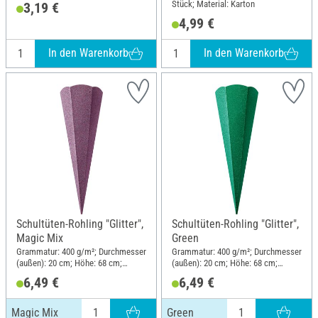
Stück; Material: Karton
3,19 €
4,99 €
In den Warenkorb
In den Warenkorb
Schultüten-Rohling "Glitter",
Schultüten-Rohling "Glitter",
Magic Mix
Green
Grammatur: 400 g/m²; Durchmesser
Grammatur: 400 g/m²; Durchmesser
(außen): 20 cm; Höhe: 68 cm;
(außen): 20 cm; Höhe: 68 cm;
Material: Papier
Material: Papier
6,49 €
6,49 €
Magic Mix
Green