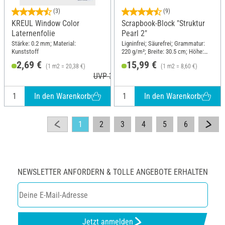
(3)
(9)
KREUL Window Color
Scrapbook-Block "Struktur
Laternenfolie
Pearl 2"
Stärke: 0.2 mm; Material:
Ligninfrei; Säurefrei; Grammatur:
Kunststoff
220 g/m²; Breite: 30.5 cm; Höhe:
30.5 cm; Material: Papier
2,69 €
15,99 €
(1 m2 = 20,38 €)
(1 m2 = 8,60 €)
UVP 3,19 €
In den Warenkorb
In den Warenkorb
1
2
3
4
5
6
NEWSLETTER ANFORDERN & TOLLE ANGEBOTE ERHALTEN
Jetzt anmelden