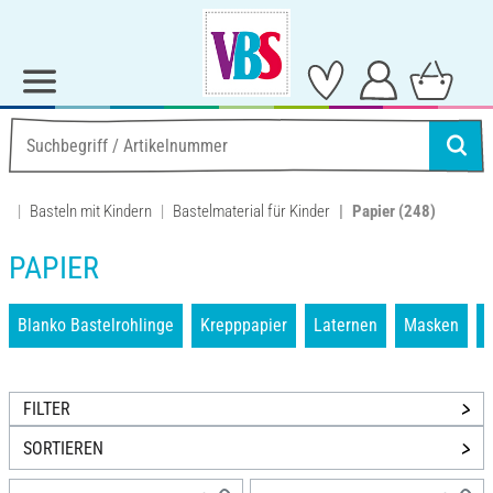
Basteln mit Kindern
Bastelmaterial für Kinder
Papier
(248)
PAPIER
Blanko Bastelrohlinge
Krepppapier
Laternen
Masken
P
FILTER
SORTIEREN