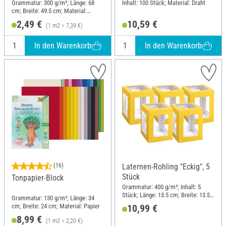
Grammatur: 300 g/m²; Länge: 68
Inhalt: 100 Stück; Material: Draht
cm; Breite: 49.5 cm; Material:
Frischzellulose
2,49 €
10,59 €
(1 m2 = 7,39 €)
In den Warenkorb
In den Warenkorb
(16)
Laternen-Rohling "Eckig", 5
Stück
Tonpapier-Block
Grammatur: 400 g/m²; Inhalt: 5
Stück; Länge: 13.5 cm; Breite: 13.5
Grammatur: 130 g/m²; Länge: 34
cm; Höhe: 18 cm; Material: Papier
cm; Breite: 24 cm; Material: Papier
10,99 €
8,99 €
(1 m2 = 2,20 €)