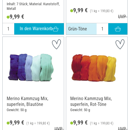
Inhalt: 7 Stück; Material: Kunststoff,
Metall
9,99 €
(1 kg = 199,80 €)
9,99 €
UVP 1
In den Warenkorb
Grün-Töne
Merino Kammzug Mix,
Merino Kammzug Mix,
superfein, Blautöne
superfein, Rot-Töne
Gewicht: 50 g
Gewicht: 50 g
9,99 €
9,99 €
(1 kg = 199,80 €)
(1 kg = 199,80 €)
UVP 10,99 €
UVP 1