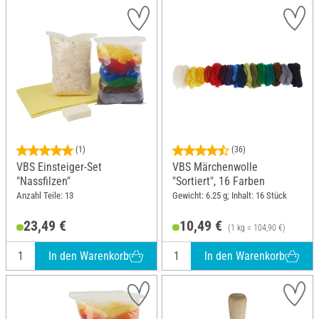
(1)
(36)
VBS Einsteiger-Set
VBS Märchenwolle
"Nassfilzen"
"Sortiert", 16 Farben
Anzahl Teile: 13
Gewicht: 6.25 g; Inhalt: 16 Stück
23,49 €
10,49 €
(1 kg = 104,90 €)
In den Warenkorb
In den Warenkorb