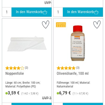
UVP 12,49 €
In den Warenkorb
In den Warenkorb
(2)
(3)
Noppenfolie
Olivenölseife, 100 ml
Länge: 60 cm; Breite: 100 cm;
Füllmenge: 100 ml; Material:
Material: Polyethylen (PE)
Naturmaterial
3,59 €
6,79 €
(1 m2 = 5,98 €)
(1 l = 67,90 €)
UVP 3,99 €