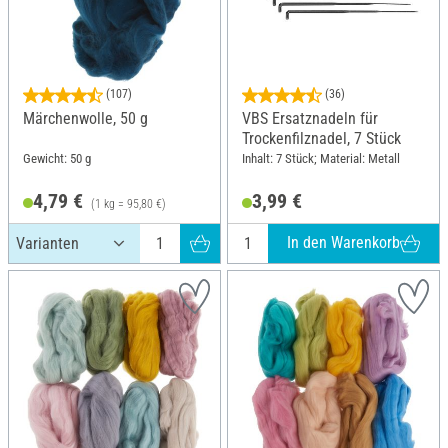
(107)
(36)
Märchenwolle, 50 g
VBS Ersatznadeln für
Trockenfilznadel, 7 Stück
Gewicht: 50 g
Inhalt: 7 Stück; Material: Metall
4,79 €
3,99 €
(1 kg = 95,80 €)
In den Warenkorb