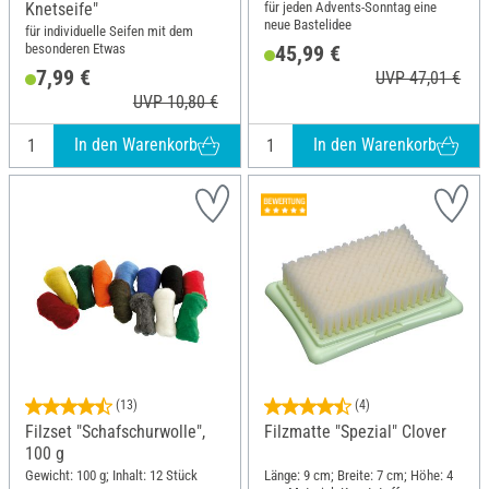
für jeden Advents-Sonntag eine
Knetseife"
neue Bastelidee
für individuelle Seifen mit dem
besonderen Etwas
45,99 €
7,99 €
UVP 47,01 €
UVP 10,80 €
In den Warenkorb
In den Warenkorb
(13)
(4)
Filzset "Schafschurwolle",
Filzmatte "Spezial" Clover
100 g
Gewicht: 100 g; Inhalt: 12 Stück
Länge: 9 cm; Breite: 7 cm; Höhe: 4