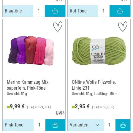
Blautöne
Rot-Töne
Merino Kammzug Mix,
ONline Wolle Filzwolle,
superfein, Pink-Töne
Linie 231
Gewicht: 50 g
Gewicht: 50 g; Lauflänge: 50 m
9,99 €
2,95 €
(1 kg = 199,80 €)
(1 kg = 59,00 €)
UVP 10,99 €
Pink-Töne