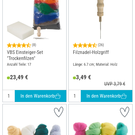
(8)
(26)
VBS Einsteiger-Set
Filznadel-Holzgriff
"Trockenfilzen"
Anzahl Teile: 17
Länge: 6.7 cm; Material: Holz
23,49 €
3,49 €
UVP 3,79 €
In den Warenkorb
In den Warenkorb