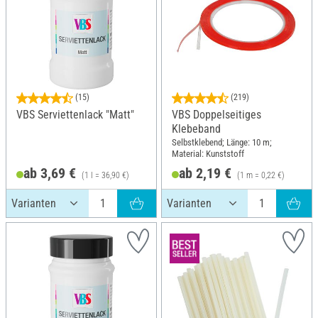
(15)
(219)
VBS Serviettenlack "Matt"
VBS Doppelseitiges
Klebeband
Selbstklebend; Länge: 10 m;
Material: Kunststoff
ab 3,69 €
ab 2,19 €
(1 l = 36,90 €)
(1 m = 0,22 €)