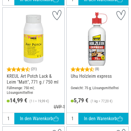
(21)
(8)
KREUL Art Potch Lack &
Uhu Holzleim express
Leim "Matt", 771 g / 750 ml
Füllmenge: 750 ml;
Gewicht: 75 g; Lösungsmittelfrei
Lösungsmittelfrei
14,99 €
5,79 €
(1 l = 19,99 €)
(1 kg = 77,20 €)
UVP 17,99 €
In den Warenkorb
In den Warenkorb