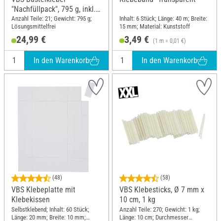
"Nachfüllpack", 795 g, inkl.
20 Leerflaschen
Anzahl Teile: 21; Gewicht: 795 g;
Inhalt: 6 Stück; Länge: 40 m; Breite:
Lösungsmittelfrei
15 mm; Material: Kunststoff
24,99 €
3,49 €
(1 m = 0,01 €)
In den Warenkorb
In den Warenkorb
(48)
(58)
VBS Klebeplatte mit
VBS Klebesticks, Ø 7 mm x
Klebekissen
10 cm, 1 kg
Selbstklebend; Inhalt: 60 Stück;
Anzahl Teile: 270; Gewicht: 1 kg;
Länge: 20 mm; Breite: 10 mm;
Länge: 10 cm; Durchmesser