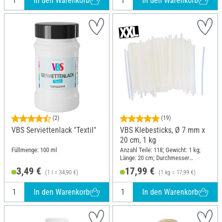
In den Warenkorb
In den Warenkorb
(2)
(19)
VBS Serviettenlack "Textil"
VBS Klebesticks, Ø 7 mm x
20 cm, 1 kg
Füllmenge: 100 ml
Anzahl Teile: 118; Gewicht: 1 kg;
Länge: 20 cm; Durchmesser
(außen): 7 mm
3,49 €
17,99 €
(1 l = 34,90 €)
(1 kg = 17,99 €)
In den Warenkorb
In den Warenkorb