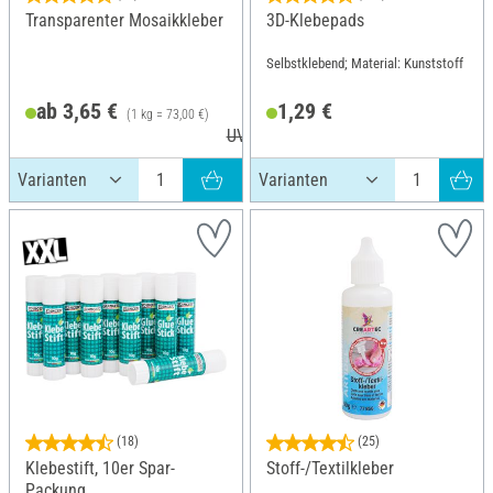
Transparenter Mosaikkleber
3D-Klebepads
Selbstklebend; Material: Kunststoff
ab 3,65 €
1,29 €
(1 kg = 73,00 €)
UVP 3,95 €
(18)
(25)
Klebestift, 10er Spar-
Stoff-/Textilkleber
Packung