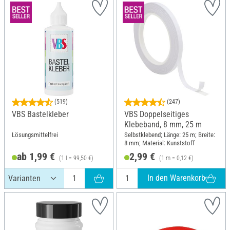
(519)
(247)
VBS Bastelkleber
VBS Doppelseitiges
Klebeband, 8 mm, 25 m
Lösungsmittelfrei
Selbstklebend; Länge: 25 m; Breite:
8 mm; Material: Kunststoff
ab 1,99 €
2,99 €
(1 l = 99,50 €)
(1 m = 0,12 €)
In den Warenkorb