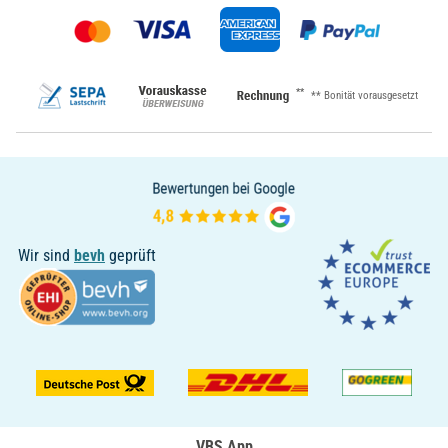
**
** Bonität vorausgesetzt
Wir sind
bevh
geprüft
VBS App