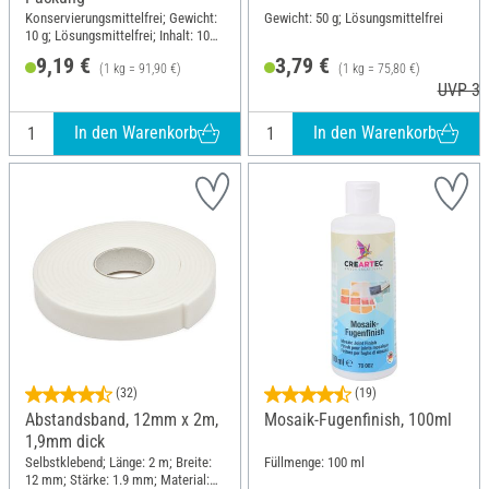
Konservierungsmittelfrei; Gewicht:
Gewicht: 50 g; Lösungsmittelfrei
10 g; Lösungsmittelfrei; Inhalt: 10
Stück
9,19 €
3,79 €
(1 kg = 91,90 €)
(1 kg = 75,80 €)
UVP 3,
In den Warenkorb
In den Warenkorb
(32)
(19)
Abstandsband, 12mm x 2m,
Mosaik-Fugenfinish, 100ml
1,9mm dick
Selbstklebend; Länge: 2 m; Breite:
Füllmenge: 100 ml
12 mm; Stärke: 1.9 mm; Material: