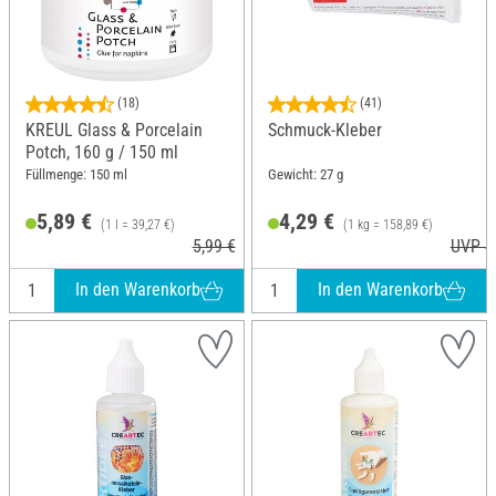
(18)
(41)
KREUL Glass & Porcelain
Schmuck-Kleber
Potch, 160 g / 150 ml
Füllmenge: 150 ml
Gewicht: 27 g
5,89 €
4,29 €
(1 l = 39,27 €)
(1 kg = 158,89 €)
5,99 €
UVP 4
In den Warenkorb
In den Warenkorb