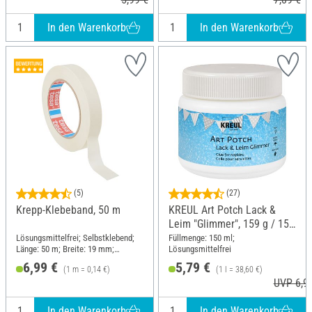
In den Warenkorb
In den Warenkorb
(5)
(27)
Krepp-Klebeband, 50 m
KREUL Art Potch Lack &
Leim "Glimmer", 159 g / 150
ml
Lösungsmittelfrei; Selbstklebend;
Füllmenge: 150 ml;
Länge: 50 m; Breite: 19 mm;
Lösungsmittelfrei
Material: Naturkautschuk, Papier
6,99 €
5,79 €
(1 m = 0,14 €)
(1 l = 38,60 €)
UVP 6,9
In den Warenkorb
In den Warenkorb