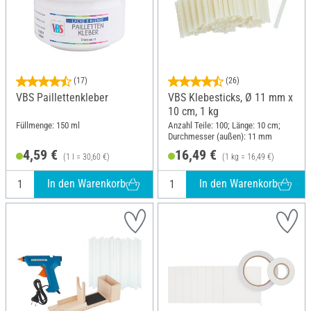
(17)
(26)
VBS Paillettenkleber
VBS Klebesticks, Ø 11 mm x
10 cm, 1 kg
Füllmenge: 150 ml
Anzahl Teile: 100; Länge: 10 cm;
Durchmesser (außen): 11 mm
4,59 €
16,49 €
(1 l = 30,60 €)
(1 kg = 16,49 €)
In den Warenkorb
In den Warenkorb