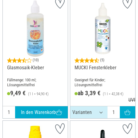
(10)
(5)
Glasmosaik-Kleber
MUCKI Fensterkleber
Füllmenge: 100 ml;
Geeignet für Kinder;
Lösungsmittelfrei
Lösungsmittelfrei
9,49 €
ab 3,39 €
(1 l = 94,90 €)
(1 l = 42,38 €)
UVP 
In den Warenkorb