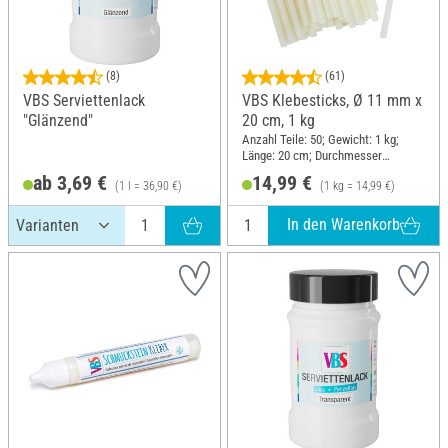
(8)
(61)
VBS Serviettenlack
VBS Klebesticks, Ø 11 mm x
"Glänzend"
20 cm, 1 kg
Anzahl Teile: 50; Gewicht: 1 kg;
Länge: 20 cm; Durchmesser
(außen): 11 mm
ab 3,69 €
14,99 €
(1 l = 36,90 €)
(1 kg = 14,99 €)
In den Warenkorb