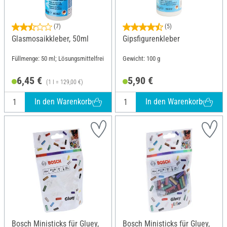
(7)
(5)
Glasmosaikkleber, 50ml
Gipsfigurenkleber
Füllmenge: 50 ml; Lösungsmittelfrei
Gewicht: 100 g
6,45 €
5,90 €
(1 l = 129,00 €)
In den Warenkorb
In den Warenkorb
Bosch Ministicks für Gluey,
Bosch Ministicks für Gluey,