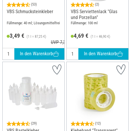
(53)
(2)
VBS Schmucksteinkleber
VBS Serviettenlack "Glas
und Porzellan"
Füllmenge: 40 ml; Lösungsmittelfrei
Füllmenge: 100 ml
3,49 €
4,69 €
(1 l = 87,25 €)
(1 l = 46,90 €)
UVP 7,31 €
In den Warenkorb
In den Warenkorb
(29)
(12)
VBS Bastelkleber
Klebeband "Transparent"