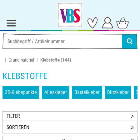
Grundmaterial
Klebstoffe
(144)
KLEBSTOFFE
3D-Klebepunkte
Alleskleber
Bastelkleber
Blitzkleber
D
FILTER
SORTIEREN