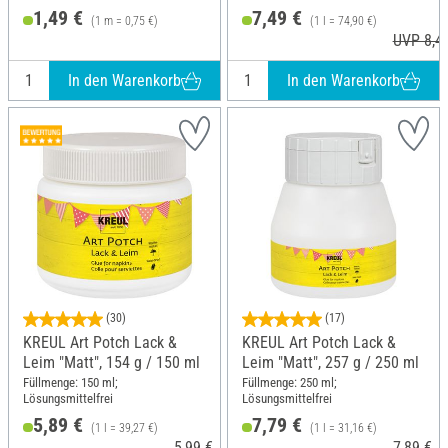
Kunststoff
1,49 €
7,49 €
(1 m = 0,75 €)
(1 l = 74,90 €)
UVP 8,4
In den Warenkorb
In den Warenkorb
(30)
(17)
KREUL Art Potch Lack &
KREUL Art Potch Lack &
Leim "Matt", 154 g / 150 ml
Leim "Matt", 257 g / 250 ml
Füllmenge: 150 ml;
Füllmenge: 250 ml;
Lösungsmittelfrei
Lösungsmittelfrei
5,89 €
7,79 €
(1 l = 39,27 €)
(1 l = 31,16 €)
5,99 €
7,89 €