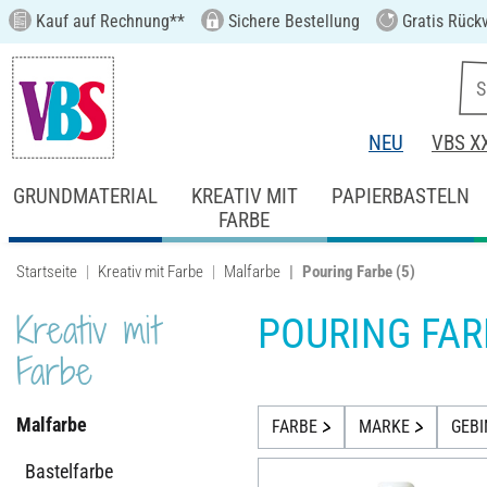
Kauf auf Rechnung**
Sichere Bestellung
Gratis Rück
NEU
VBS X
GRUNDMATERIAL
KREATIV MIT
PAPIERBASTELN
FARBE
Startseite
Kreativ mit Farbe
Malfarbe
Pouring Farbe
(5)
Kreativ mit
POURING FAR
Farbe
Malfarbe
FARBE
MARKE
GEB
Bastelfarbe