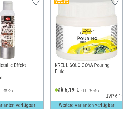
tallic Effekt
KREUL SOLO GOYA Pouring-
Fluid
ml
ab 5,19 €
l = 40,75 €)
(1 l = 34,60 €)
UVP 6,19 
arianten verfügbar
Weitere Varianten verfügbar