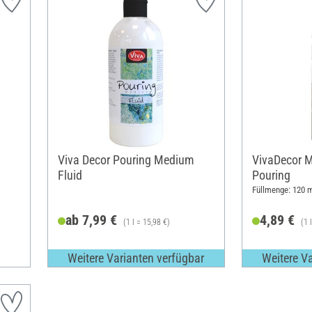
Viva Decor Pouring Medium
VivaDecor Me
Fluid
Pouring
Füllmenge: 120 
ab 7,99 €
4,89 €
(1 l = 15,98 €)
(1 
Weitere Varianten verfügbar
Weitere V