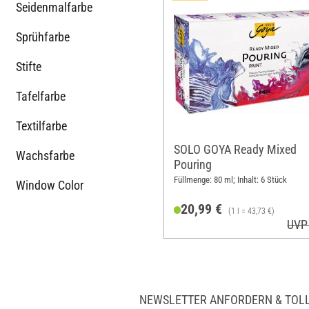
Seidenmalfarbe
Sprühfarbe
Stifte
Tafelfarbe
Textilfarbe
SOLO GOYA Ready Mixed
Wachsfarbe
Pouring
Füllmenge: 80 ml; Inhalt: 6 Stück
Window Color
20,99 €
(1 l = 43,73 €)
UVP
NEWSLETTER ANFORDERN & TOL