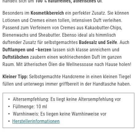
handelt sich um
100 % naturreines, ätherisches Öl
.
Besonders im
Kosmetikbereich
ein perfekter Zusatz. Sie können
Lotionen und Cremes einen tollen, intensiven Duft verleihen.
Passend zum Verfeinern von Cremes aus Kakaobutter-Chips,
Bienenwachs und Sheabutter. Ebenso ideal als himmlisch
duftender Zusatz für selbstgemachtes
Badesalz und Seife
. Auch
Duftlampen und –kerzen
lassen sich klasse anreichern und
Duftstäbchen
zaubern einen wohlriechenden Duft im ganzen
Raum. Mit ätherischen Ölen die Wellnessoase nach Hause holen!
Kleiner Tipp:
Selbstgemachte Handcreme in einen kleinen Tiegel
füllen und unterwegs immer griffbereit in der Handtasche haben.
Altersempfehlung: Es liegt keine Altersempfehlung vor
Füllmenge: 10 ml
Warnhinweis: Es liegen keine Warnhinweise vor
Herstellerinformationen