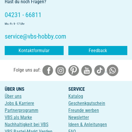
Hast du noch Fragen?
04231 - 66811
Mo.-Fr. 9 - 17 Uhr
service@vbs-hobby.com
Kontaktformular
Feedback
Folge uns auf:
ÜBER UNS
SERVICE
Über uns
Katalog
Jobs & Karriere
Geschenkgutschein
Partnerprogramm
Freunde werben
VBS als Marke
Newsletter
Nachhaltigkeit bei VBS
Ideen & Anleitungen
VBS Bastel-Markt Verden
FAQ