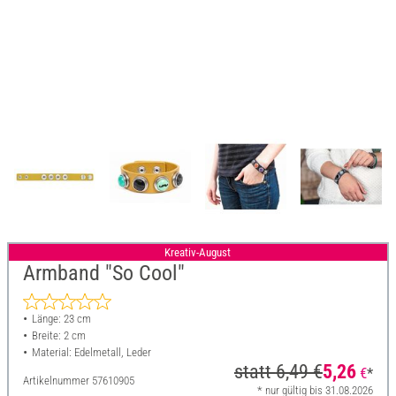
Kreativ-August
Armband "So Cool"
Länge: 23 cm
Breite: 2 cm
Material: Edelmetall, Leder
statt
6,49 €
5,26
€
*
Artikelnummer
57610905
* nur gültig bis 31.08.2026