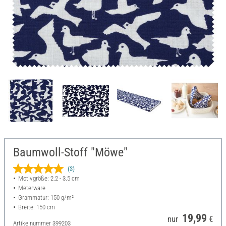
Baumwoll-Stoff "Möwe"
(3)
Motivgröße: 2.2 - 3.5 cm
Meterware
Grammatur: 150 g/m²
Breite: 150 cm
19,99
nur
€
Artikelnummer
399203