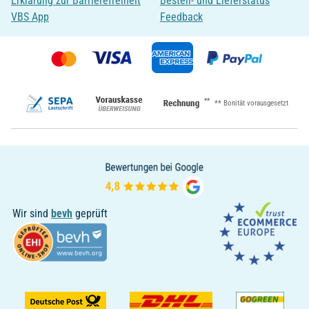
Erklärung zur Barrierefreiheit
Bestell- und Lieferstatus
VBS App
Feedback
**
** Bonität vorausgesetzt
Wir sind
bevh
geprüft