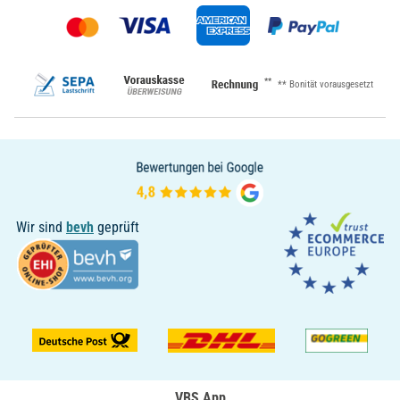
**
** Bonität vorausgesetzt
Wir sind
bevh
geprüft
VBS App