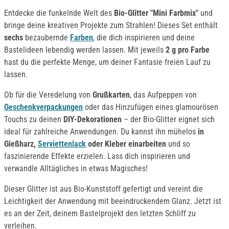
Entdecke die funkelnde Welt des
Bio-Glitter "Mini Farbmix"
und
bringe deine kreativen Projekte zum Strahlen! Dieses Set enthält
sechs
bezaubernde
Farben
, die dich inspirieren und deine
Bastelideen lebendig werden lassen. Mit jeweils
2 g pro Farbe
hast du die perfekte Menge, um deiner Fantasie freien Lauf zu
lassen.
Ob für die Veredelung von
Grußkarten
, das Aufpeppen von
Geschenkverpackungen
oder das Hinzufügen eines glamourösen
Touchs zu deinen
DIY-Dekorationen
– der Bio-Glitter eignet sich
ideal für zahlreiche Anwendungen. Du kannst ihn mühelos
in
Gießharz,
Serviettenlack
oder Kleber einarbeiten
und so
faszinierende Effekte erzielen. Lass dich inspirieren und
verwandle Alltägliches in etwas Magisches!
Dieser Glitter ist aus Bio-Kunststoff gefertigt und vereint die
Leichtigkeit der Anwendung mit beeindruckendem Glanz. Jetzt ist
es an der Zeit, deinem Bastelprojekt den letzten Schliff zu
verleihen.