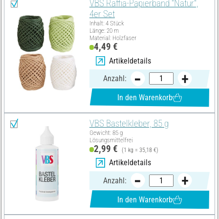
VBS Raffia-Papierband "Natur",
4er Set
Inhalt: 4 Stück
Länge: 20 m
Material: Holzfaser
4,49 €
Artikeldetails
Anzahl:
In den Warenkorb
VBS Bastelkleber, 85 g
Gewicht: 85 g
Lösungsmittelfrei
2,99 €
(1 kg = 35,18 €)
Artikeldetails
Anzahl:
In den Warenkorb