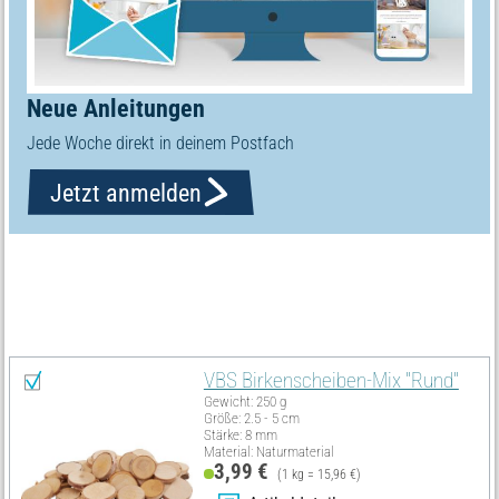
Neue Anleitungen
Jede Woche direkt in deinem Postfach
Jetzt anmelden
Materialliste
Alles auswählen
VBS Birkenscheiben-Mix "Rund"
Gewicht: 250 g
Größe: 2.5 - 5 cm
Stärke: 8 mm
Material: Naturmaterial
3,99 €
(1 kg = 15,96 €)