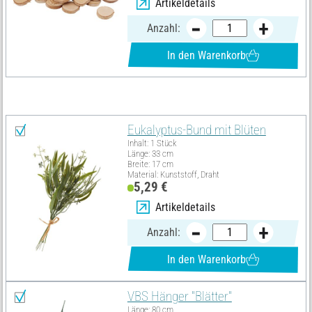
Artikeldetails
Anzahl:
In den Warenkorb
Diese Artikel benötigst du zusätzlich:
Eukalyptus-Bund mit Blüten
Inhalt: 1 Stück
Länge: 33 cm
Breite: 17 cm
Material: Kunststoff, Draht
5,29 €
Artikeldetails
Anzahl:
In den Warenkorb
VBS Hänger "Blätter"
Länge: 80 cm