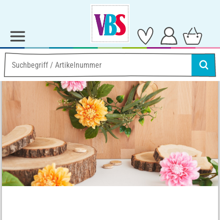
Ideen & Anleitungen
Home-Deko
Birkenscheibenkranz mit Blumen
Birkenscheibenkranz mit
Blumen
Anleitung Nr. 3686
Schwierigkeitsgrad:
Einsteiger
Arbeitszeit:
1 Stunde