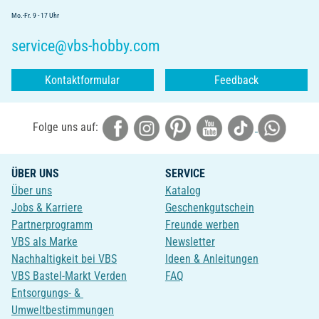
Mo.-Fr. 9 - 17 Uhr
service@vbs-hobby.com
Kontaktformular
Feedback
Folge uns auf:
ÜBER UNS
SERVICE
Über uns
Katalog
Jobs & Karriere
Geschenkgutschein
Partnerprogramm
Freunde werben
VBS als Marke
Newsletter
Nachhaltigkeit bei VBS
Ideen & Anleitungen
VBS Bastel-Markt Verden
FAQ
Entsorgungs- &
Umweltbestimmungen