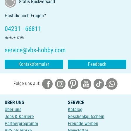
Gratis Rückversand
Hast du noch Fragen?
04231 - 66811
Mo.-Fr. 9 - 17 Uhr
service@vbs-hobby.com
Kontaktformular
Feedback
Folge uns auf:
ÜBER UNS
SERVICE
Über uns
Katalog
Jobs & Karriere
Geschenkgutschein
Partnerprogramm
Freunde werben
VBS als Marke
Newsletter