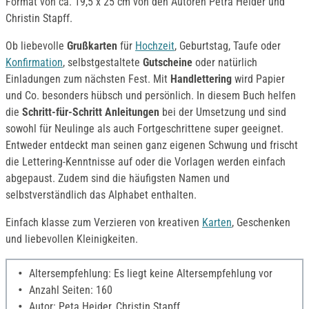
Format von ca. 19,5 x 25 cm von den Autoren Petra Heider und
Christin Stapff.
Ob liebevolle
Grußkarten
für
Hochzeit
, Geburtstag, Taufe oder
Konfirmation
, selbstgestaltete
Gutscheine
oder natürlich
Einladungen zum nächsten Fest. Mit
Handlettering
wird Papier
und Co. besonders hübsch und persönlich. In diesem Buch helfen
die
Schritt-für-Schritt Anleitungen
bei der Umsetzung und sind
sowohl für Neulinge als auch Fortgeschrittene super geeignet.
Entweder entdeckt man seinen ganz eigenen Schwung und frischt
die Lettering-Kenntnisse auf oder die Vorlagen werden einfach
abgepaust. Zudem sind die häufigsten Namen und
selbstverständlich das Alphabet enthalten.
Einfach klasse zum Verzieren von kreativen
Karten
, Geschenken
und liebevollen Kleinigkeiten.
Altersempfehlung: Es liegt keine Altersempfehlung vor
Anzahl Seiten: 160
Autor: Peta Heider, Christin Stapff